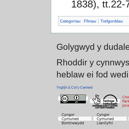
1838), tt.22-
Categorïau
:
Ffiniau
Trefgorddau
Golygwyd y dudale
Rhoddir y cynnwys
heblaw ei fod wedi
Ynglŷn â Cof y Cwmwd