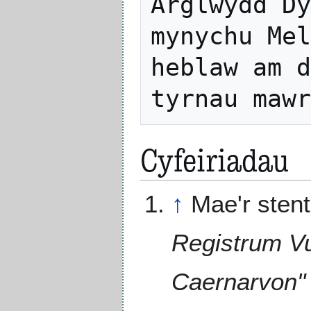
Arglwydd Dy
mynychu Mel
heblaw am d
Cyfeiriadau
↑
Mae'r stent
Registrum Vu
Caernarvon" 