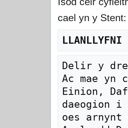
Isod ceir cyfiei
cael yn y Stent:
LLANLLYFNI
Delir y dre
Ac mae yn c
Einion, Daf
daeogion i 
oes arnynt 