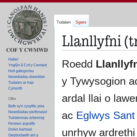
Tudalen
Sgwrs
Llanllyfni (t
Neidio
Neidio
Hafan
Roedd
Llanllyf
i'r
i'r
Ynglŷn â Cof y Cwmwd
Holl gategorïau
panel
bar
Newidiadau diweddar
y Tywysogion ac
llywio
chwilio
Tudalen ar hap
Cymorth
ardal llai o law
Offer
Beth sy'n cysylltu yma
ac
Eglwys Sant
Newidiadau perthnasol
Tudalennau arbennig
Fersiwn argraffu
unrhyw ardrethi
Dolen barhaol
Gwybodaeth am y