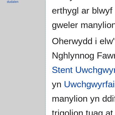
dudalen
erthygl ar blwyf
gweler manylio
Oherwydd i elw'
Nghlynnog Fawr,
Stent Uwchgwyr
yn
Uwchgwyrfai
manylion yn ddi
trigolion tuag 