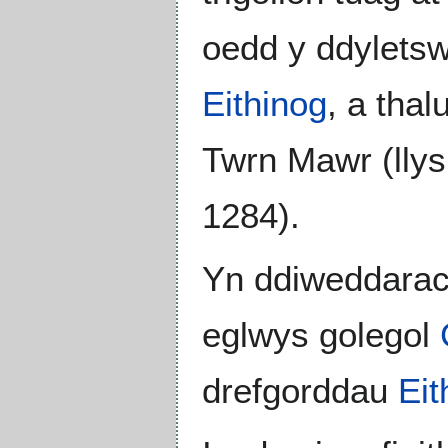
oedd y ddyletsw
Eithinog
, a tha
Twrn Mawr (llys
1284).
Yn ddiweddarach
eglwys golegol
drefgorddau
Eit