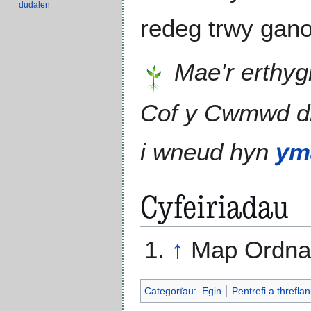
dudalen
redeg trwy ganol
Mae'r erthyg
Cof y Cwmwd 
i wneud hyn
ym
Cyfeiriadau
↑
Map Ordnans
Categorïau
:
Egin
Pentrefi a threfla