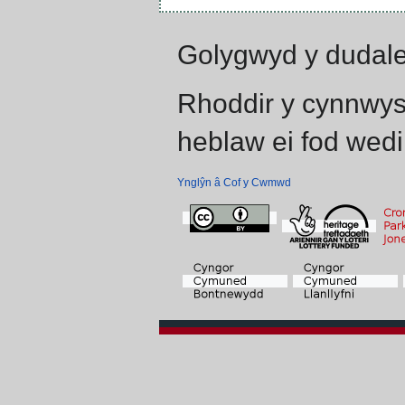
Golygwyd y dudale
Rhoddir y cynnwys
heblaw ei fod wedi
Ynglŷn â Cof y Cwmwd