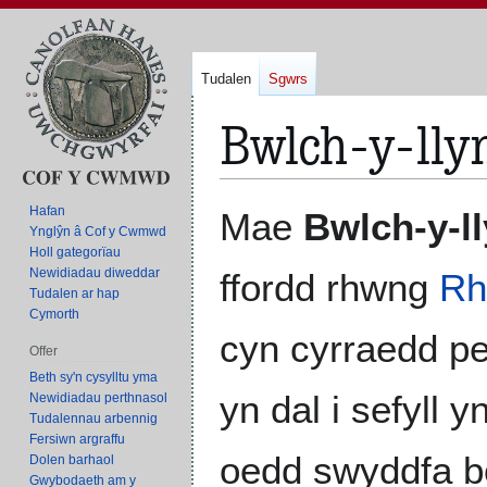
Tudalen
Sgwrs
Bwlch-y-lly
Neidio
Neidio
Hafan
Mae
Bwlch-y-l
i'r
i'r
Ynglŷn â Cof y Cwmwd
Holl gategorïau
panel
bar
Newidiadau diweddar
ffordd rhwng
Rh
llywio
chwilio
Tudalen ar hap
Cymorth
cyn cyrraedd p
Offer
Beth sy'n cysylltu yma
yn dal i sefyll 
Newidiadau perthnasol
Tudalennau arbennig
Fersiwn argraffu
oedd swyddfa bo
Dolen barhaol
Gwybodaeth am y