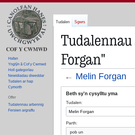
Tudalen
Sgwrs
Tudalennau s
Forgan"
Hafan
Ynglŷn â Cof y Cwmwd
Holl gategorïau
←
Melin Forgan
Newidiadau diweddar
Tudalen ar hap
Cymorth
Neidio
Neidio
Beth sy'n cysylltu yma
i'r
i'r
Offer
Tudalen:
panel
bar
Tudalennau arbennig
llywio
chwilio
Fersiwn argraffu
Parth:
pob un