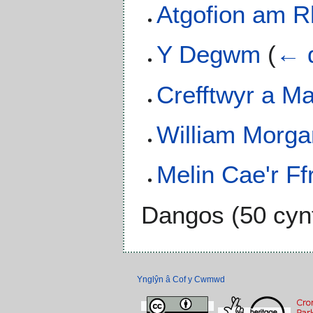
Atgofion am R
Y Degwm
(
← d
Crefftwyr a M
William Morgan
Melin Cae'r Ff
Dangos (
50 cyn
Ynglŷn â Cof y Cwmwd