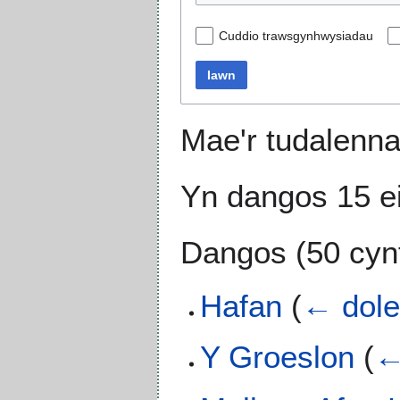
Cuddio trawsgynhwysiadau
Iawn
Mae'r tudalenna
Yn dangos 15 e
Dangos (
50 cyn
Hafan
(
← dole
Y Groeslon
(
←