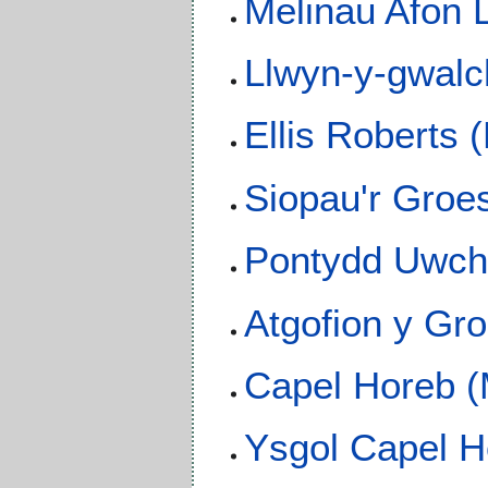
Melinau Afon L
Llwyn-y-gwalc
Ellis Roberts 
Siopau'r Groe
Pontydd Uwch
Atgofion y Gr
Capel Horeb (
Ysgol Capel H