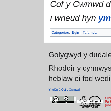
Cof y Cwmwd 
i wneud hyn
ym
Categorïau
:
Egin
Tafarndai
Golygwyd y dudale
Rhoddir y cynnwys
heblaw ei fod wedi
Ynglŷn â Cof y Cwmwd