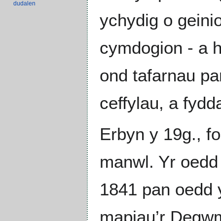
dudalen
ychydig o geini
cymdogion - a 
ond tafarnau pa
ceffylau, a fyd
Erbyn y 19g., f
manwl. Yr oedd 
1841 pan oedd y 
mapiau’r Degwm