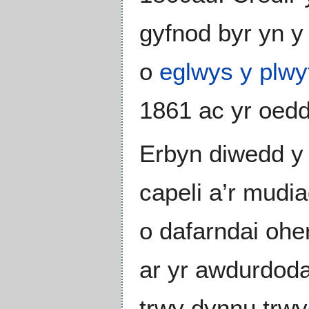
gyfnod byr yn y
o
eglwys y plwy
1861 ac yr oedd
Erbyn diwedd y 
capeli a’r mudia
o dafarndai ohe
ar yr awdurdoda
trwy dynnu trwy