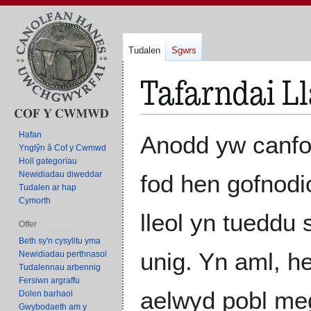
Tudalen
Sgwrs
Tafarndai Ll
Neidio
Neidio
Hafan
Anodd yw canfod 
i'r
i'r
Ynglŷn â Cof y Cwmwd
Holl gategorïau
panel
bar
Newidiadau diweddar
fod hen gofnod
llywio
chwilio
Tudalen ar hap
Cymorth
lleol yn tueddu 
Offer
Beth sy'n cysylltu yma
unig. Yn aml, h
Newidiadau perthnasol
Tudalennau arbennig
Fersiwn argraffu
aelwyd pobl meg
Dolen barhaol
Gwybodaeth am y