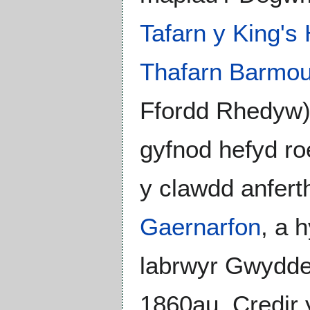
Tafarn y King's
Thafarn Barmou
Ffordd Rhedyw) s
gyfnod hefyd r
y clawdd anfert
Gaernarfon
, a 
labrwyr Gwyddeli
1860au. Credir y