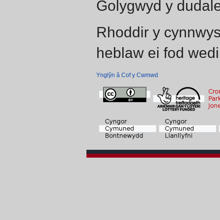
Golygwyd y dudale
Rhoddir y cynnwys
heblaw ei fod wedi
Ynglŷn â Cof y Cwmwd