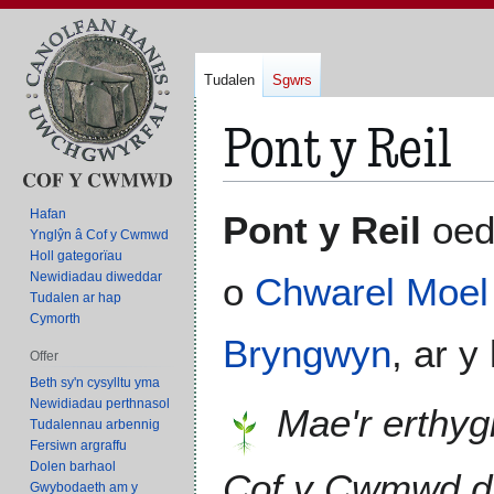
Tudalen
Sgwrs
Pont y Reil
Neidio
Neidio
Hafan
Pont y Reil
oed
i'r
i'r
Ynglŷn â Cof y Cwmwd
Holl gategorïau
panel
bar
Newidiadau diweddar
o
Chwarel Moel
llywio
chwilio
Tudalen ar hap
Cymorth
Bryngwyn
, ar 
Offer
Beth sy'n cysylltu yma
Newidiadau perthnasol
Mae'r erthyg
Tudalennau arbennig
Fersiwn argraffu
Dolen barhaol
Cof y Cwmwd 
Gwybodaeth am y