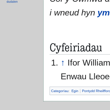
dudalen
i wneud hyn
ym
Cyfeiriadau
↑
Ifor Willia
Enwau Lleoed
Categorïau
:
Egin
Pontydd Rheilffor