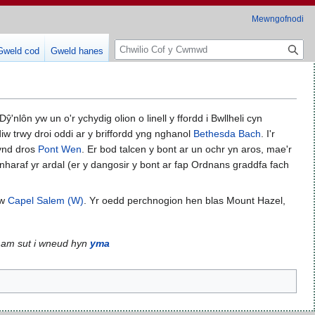
Mewngofnodi
C
Gweld cod
Gweld hanes
h
w
i
l
Dŷ'nlôn yw un o'r ychydig olion o linell y ffordd i Bwllheli cyn
i
ddiw trwy droi oddi ar y briffordd yng nghanol
Bethesda Bach
. I'r
o
ynd dros
Pont Wen
. Er bod talcen y bont ar un ochr yn aros, mae'r
haraf yr ardal (er y dangosir y bont ar fap Ordnans graddfa fach
yw
Capel Salem (W)
. Yr oedd perchnogion hen blas Mount Hazel,
 am sut i wneud hyn
yma