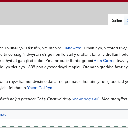
Darllen
lôn Pwllheli yw
Tŷ'nlôn
, ym mhlwyf
Llandwrog
. Erbyn hyn, y ffordd trwy 
 tir corsiog i'r dwyrain o'r gefnen lle saif y dreflan. Eir at y dreflan he
o hyd at gasgliad o dai. Yma arferai'r ffordd groesi
Afon Carrog
trwy f
dydd, yn sicr cyn 1888 pan gyhoeddwyd mapiau Ordnans graddfa fawr cyn
wr, a rhyw hanner dwsin o dai ar eu pennau'u hunain, yr unig adeilad 
ylch, fel rhan o
Ystad Collfryn
.
allwch helpu prosiect Cof y Cwmwd drwy
ychwanegu ati
. Mae manylion
nnau