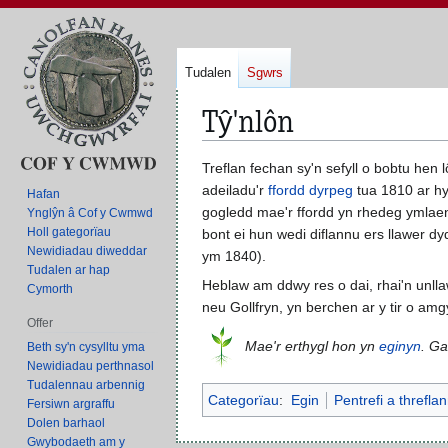
Tudalen
Sgwrs
Tŷ'nlôn
Neidio
Neidio
Treflan fechan sy'n sefyll o bobtu hen 
i'r
i'r
adeiladu'r
ffordd dyrpeg
tua 1810 ar hyd
Hafan
panel
bar
gogledd mae'r ffordd yn rhedeg ymlaen 
Ynglŷn â Cof y Cwmwd
Holl gategorïau
llywio
chwilio
bont ei hun wedi diflannu ers llawer 
Newidiadau diweddar
ym 1840).
Tudalen ar hap
Heblaw am ddwy res o dai, rhai'n unlla
Cymorth
neu Gollfryn, yn berchen ar y tir o amg
Offer
Mae'r erthygl hon yn
eginyn
. G
Beth sy'n cysylltu yma
Newidiadau perthnasol
Tudalennau arbennig
Categorïau
:
Egin
Pentrefi a threfla
Fersiwn argraffu
Dolen barhaol
Gwybodaeth am y