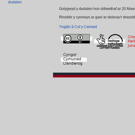
dudalen
Golygwyd y dudalen hon ddiwethaf ar 20 Mawr
Rhoddir y cynnwys ar gael ar delerau'r drwyd
Ynglŷn â Cof y Cwmwd