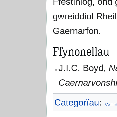
Ffestiniog, ond 
gwreiddiol Rheil
Gaernarfon.
Ffynonellau
J.I.C. Boyd,
N
Caernarvonshi
Categorïau
:
Cwmnïa