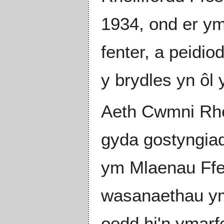
1934, ond er y
fenter, a peidi
y brydles yn ôl 
Aeth Cwmni Rheil
gyda gostyngiad 
ym Mlaenau Ffest
wasanaethau ym
oedd hi'n ymarf