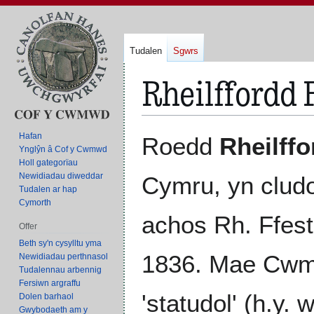
Tudalen
Sgwrs
Rheilffordd 
Neidio
Neidio
Hafan
Roedd
Rheilffo
i'r
i'r
Ynglŷn â Cof y Cwmwd
Holl gategorïau
panel
bar
Newidiadau diweddar
Cymru, yn cludo
llywio
chwilio
Tudalen ar hap
Cymorth
achos Rh. Ffest
Offer
Beth sy'n cysylltu yma
1836. Mae Cwmn
Newidiadau perthnasol
Tudalennau arbennig
Fersiwn argraffu
'statudol' (h.y. 
Dolen barhaol
Gwybodaeth am y