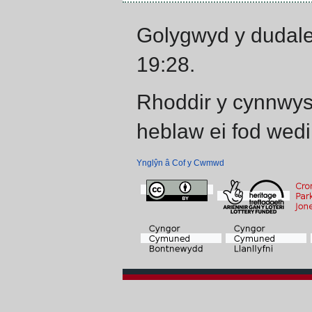
Golygwyd y dudale
19:28.
Rhoddir y cynnwys
heblaw ei fod wedi
Ynglŷn â Cof y Cwmwd