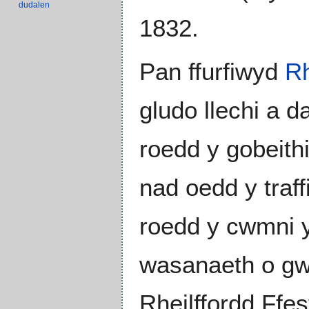
dudalen
1832.
Pan ffurfiwyd
Rh
gludo llechi a 
roedd y gobeith
nad oedd y traff
roedd y cwmni yn
wasanaeth o gw
Rheilffordd Ffes