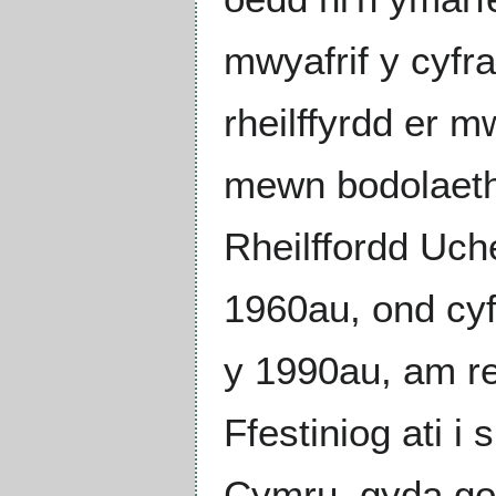
mwyafrif y cyf
rheilffyrdd er 
mewn bodolaeth,
Rheilffordd Uch
1960au, ond cyf
y 1990au, am r
Ffestiniog ati i
Cymru, gyda go