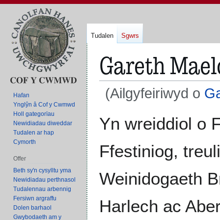
Tudalen
Sgwrs
Gareth Mael
(Ailgyfeiriwyd o
Ga
Hafan
Ynglŷn â Cof y Cwmwd
Holl gategorïau
Neidio
Neidio
Yn wreiddiol o 
Newidiadau diweddar
i'r
i'r
Tudalen ar hap
panel
bar
Cymorth
Ffestiniog, treu
llywio
chwilio
Offer
Beth sy'n cysylltu yma
Weinidogaeth B
Newidiadau perthnasol
Tudalennau arbennig
Fersiwn argraffu
Harlech ac Abe
Dolen barhaol
Gwybodaeth am y