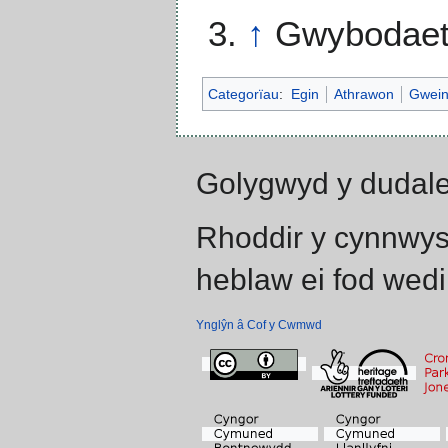
↑
Gwybodaeth
Categorïau
:
Egin
Athrawon
Gwein
Golygwyd y dudale
Rhoddir y cynnwys
heblaw ei fod wedi
Ynglŷn â Cof y Cwmwd