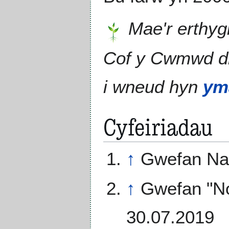
Mae'r erthyg
Cof y Cwmwd 
i wneud hyn
ym
Cyfeiriadau
↑
Gwefan Na
↑
Gwefan "No
30.07.2019