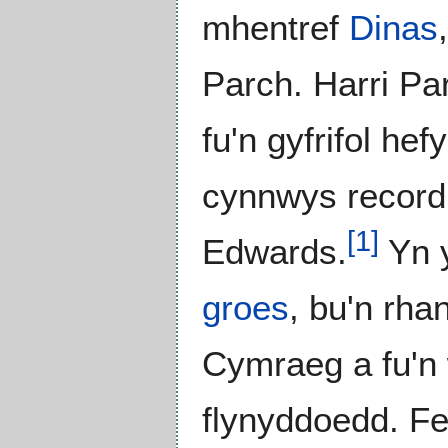
mhentref
Dinas
Parch. Harri Pa
fu'n gyfrifol he
cynnwys record
[
1
]
Edwards.
Yn y
groes
, bu'n rha
Cymraeg a fu'n 
flynyddoedd. F