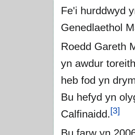
Fe'i hurddwyd 
Genedlaethol Ma
Roedd Gareth Ma
yn awdur toreit
heb fod yn drym
Bu hefyd yn oly
[
3
]
Calfinaidd.
Bu farw yn 2006