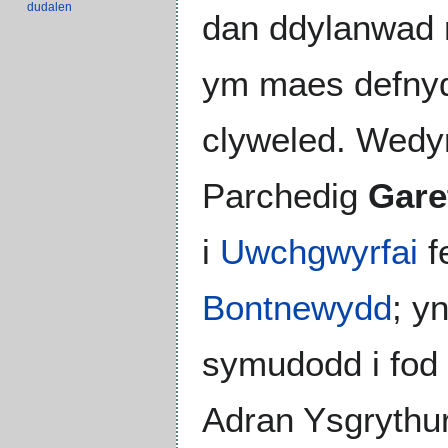
dudalen
dan ddylanwad r
ym maes defnyd
clyweled. Wedy
Parchedig
Gare
i
Uwchgwyrfai
f
Bontnewydd
; y
symudodd i fod
Adran Ysgrythu