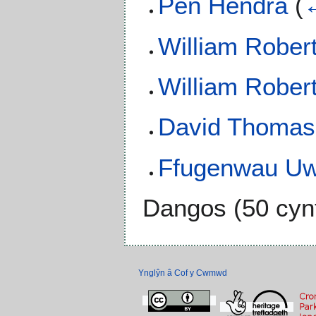
Pen Hendra
(
←
William Rober
William Rober
David Thomas 
Ffugenwau Uw
Dangos (
50 cyn
Ynglŷn â Cof y Cwmwd