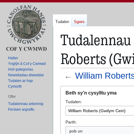
Tudalen
Sgwrs
Tudalennau s
Roberts (Gwi
Hafan
Ynglŷn â Cof y Cwmwd
Holl gategorïau
←
William Roberts
Newidiadau diweddar
Tudalen ar hap
Cymorth
Neidio
Neidio
Beth sy'n cysylltu yma
i'r
i'r
Offer
Tudalen:
panel
bar
Tudalennau arbennig
llywio
chwilio
Fersiwn argraffu
Parth:
pob un