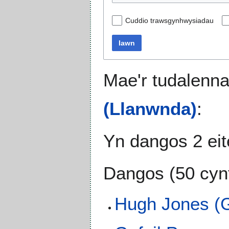
Cuddio trawsgynhwysiadau
Iawn
Mae'r tudalenna
(Llanwnda)
:
Yn dangos 2 ei
Dangos (
50 cyn
Hugh Jones (