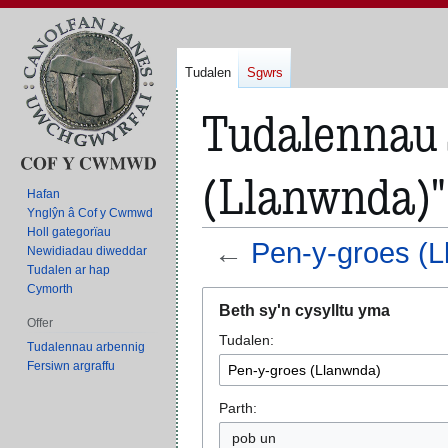
Tudalen
Sgwrs
Tudalennau s
(Llanwnda)"
Hafan
Ynglŷn â Cof y Cwmwd
Holl gategorïau
←
Pen-y-groes (
Newidiadau diweddar
Tudalen ar hap
Cymorth
Neidio
Neidio
Beth sy'n cysylltu yma
i'r
i'r
Offer
Tudalen:
panel
bar
Tudalennau arbennig
llywio
chwilio
Fersiwn argraffu
Parth:
pob un