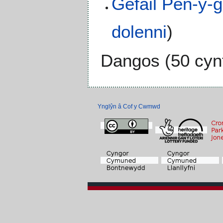
Gefail Pen-y-
dolenni
)
Dangos (
50 cyn
Ynglŷn â Cof y Cwmwd