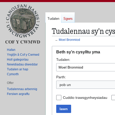
Tudalen
Sgwrs
Tudalennau sy'n cys
←
Moel Bronmiod
Neidio
Neidio
Hafan
Beth sy'n cysylltu yma
i'r
i'r
Ynglŷn â Cof y Cwmwd
Tudalen:
panel
bar
Holl gategorïau
Newidiadau diweddar
llywio
chwilio
Tudalen ar hap
Cymorth
Parth:
Offer
pob un
Tudalennau arbennig
Fersiwn argraffu
Cuddio trawsgynhwysiadau
Iawn