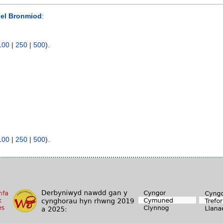
el Bronmiod
:
100
|
250
|
500
).
100
|
250
|
500
).