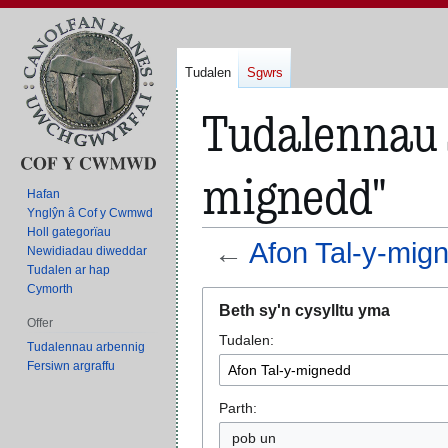
Tudalen
Sgwrs
Tudalennau s
mignedd"
Hafan
Ynglŷn â Cof y Cwmwd
Holl gategorïau
←
Afon Tal-y-mig
Newidiadau diweddar
Tudalen ar hap
Cymorth
Neidio
Neidio
Beth sy'n cysylltu yma
i'r
i'r
Offer
Tudalen:
panel
bar
Tudalennau arbennig
llywio
chwilio
Fersiwn argraffu
Parth:
pob un