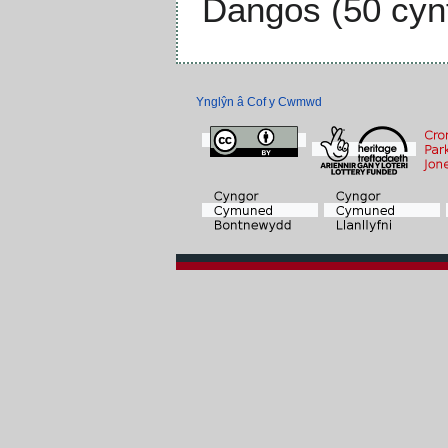
Dangos (
50 cyn
Ynglŷn â Cof y Cwmwd