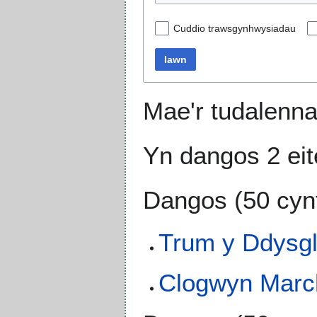
Cuddio trawsgynhwysiadau
Iawn
Mae'r tudalenna
Yn dangos 2 ei
Dangos (
50 cyn
Trum y Ddysg
Clogwyn Marc