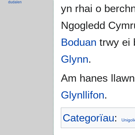
dudalen
yn rhai o berch
Ngogledd Cymru
Boduan
trwy ei
Glynn
.
Am hanes llawn 
Glynllifon
.
Categorïau
:
Unigol