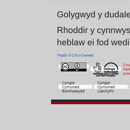
Golygwyd y dudalen
Rhoddir y cynnwys
heblaw ei fod wedi
Ynglŷn â Cof y Cwmwd