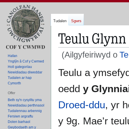
Tudalen
Sgwrs
Teulu Glynn 
(Ailgyfeiriwyd o
Te
Hafan
Ynglŷn â Cof y Cwmwd
Holl gategorïau
Neidio
Neidio
Teulu a ymsefyd
Newidiadau diweddar
i'r
i'r
Tudalen ar hap
panel
bar
Cymorth
oedd
y Glynnia
llywio
chwilio
Offer
Beth sy'n cysylltu yma
Droed-ddu
, yr 
Newidiadau perthnasol
Tudalennau arbennig
Fersiwn argraffu
y 9g. Mae’r teu
Dolen barhaol
Gwybodaeth am y