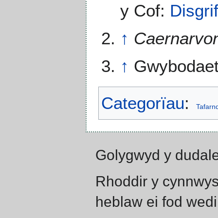
y Cof:
Disgr
↑
Caernarvon
↑
Gwybodaeth
Categorïau
:
Tafarn
Golygwyd y dudale
Rhoddir y cynnwys
heblaw ei fod wedi