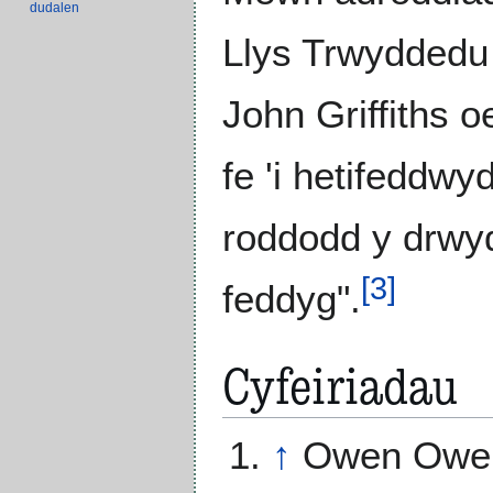
dudalen
Llys Trwyddedu
John Griffiths o
fe 'i hetifeddw
roddodd y drwyd
[
3
]
feddyg".
Cyfeiriadau
↑
Owen Owe