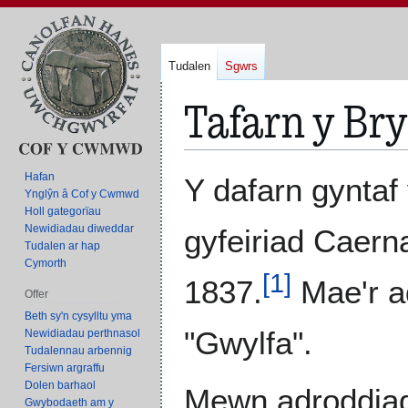
Tudalen
Sgwrs
Tafarn y Br
Neidio
Neidio
Hafan
Y dafarn gynta
i'r
i'r
Ynglŷn â Cof y Cwmwd
Holl gategorïau
panel
bar
Newidiadau diweddar
gyfeiriad Caern
llywio
chwilio
Tudalen ar hap
Cymorth
[
1
]
1837.
Mae'r ad
Offer
Beth sy'n cysylltu yma
"Gwylfa".
Newidiadau perthnasol
Tudalennau arbennig
Fersiwn argraffu
Dolen barhaol
Mewn adroddiad
Gwybodaeth am y