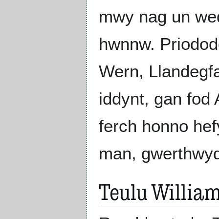
mwy nag un wedi
hwnnw. Priododd
Wern, Llandegf
iddynt, gan fod
ferch honno hefy
man, gwerthwyd 
Teulu Willia