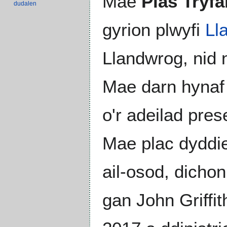
Mae
Plas Tryfa
dudalen
gyrion plwyfi
Ll
Llandwrog, nid 
Mae darn hynaf y
o'r adeilad pres
Mae plac dyddied
ail-osod, dichon
gan John Griffit