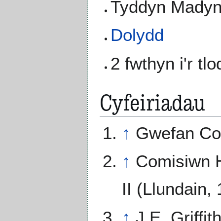
Tyddyn Mady
Dolydd
2 fwthyn i'r tlo
Cyfeiriadau
↑
Gwefan Co
↑
Comisiwn H
II (Llundain,
↑
J.E. Griffit