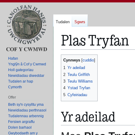
Tudalen
Sgwrs
Plas Tryfan
Neidio
Neidio
Hafan
Cynnwys
i'r
i'r
Ynglŷn â Cof y Cwmwd
1
Yr adeilad
Holl gategorïau
panel
bar
2
Teulu Griffith
Newidiadau diweddar
llywio
chwilio
3
Teulu Williams
Tudalen ar hap
Cymorth
4
Ystad Tryfan
5
Cyfeiriadau
Offer
Beth sy'n cysylltu yma
Yr adeilad
Newidiadau perthnasol
Tudalennau arbennig
Fersiwn argraffu
Dolen barhaol
Gwybodaeth am y