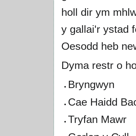
holl dir ym mhl
y gallai'r ystad
Oesodd heb new
Dyma restr o ho
Bryngwyn
Cae Haidd Ba
Tryfan Mawr