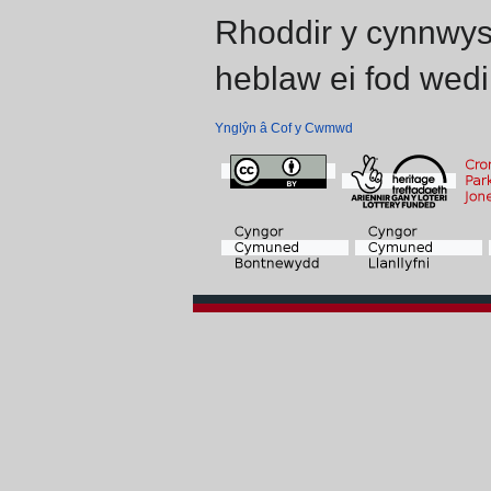
Rhoddir y cynnwys
heblaw ei fod wedi
Ynglŷn â Cof y Cwmwd