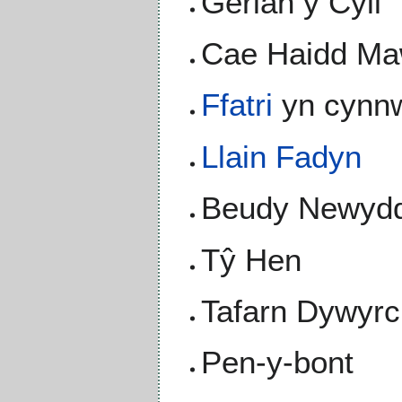
Gerlan y Cyll
Cae Haidd Ma
Ffatri
yn cynn
Llain Fadyn
Beudy Newyd
Tŷ Hen
Tafarn Dywyr
Pen-y-bont