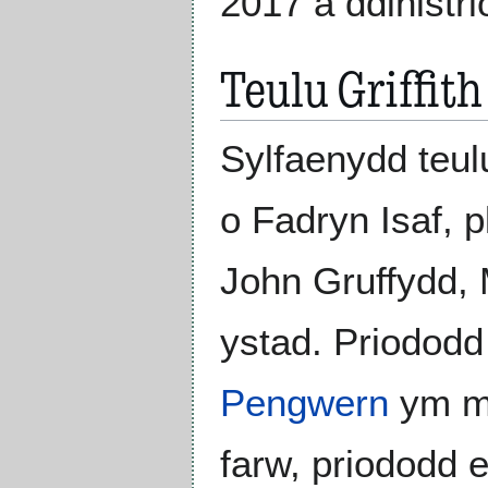
2017 a ddinistr
Teulu Griffith
Sylfaenydd teulu
o Fadryn Isaf, p
John Gruffydd, M
ystad. Priododd
Pengwern
ym m
farw, priododd 