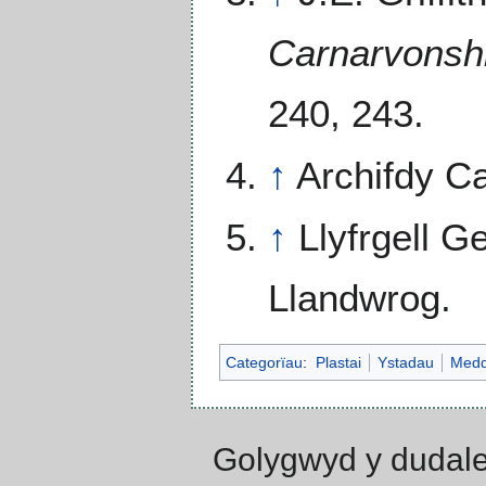
Carnarvonshi
240, 243.
↑
Archifdy C
↑
Llyfrgell 
Llandwrog.
Categorïau
:
Plastai
Ystadau
Medd
Golygwyd y dudale