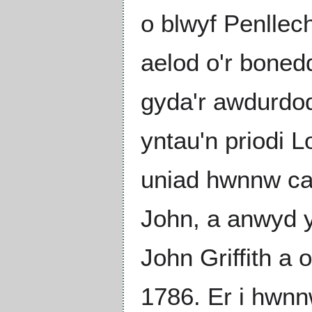
o blwyf Penllech
aelod o'r boned
gyda'r awdurdo
yntau'n priodi 
uniad hwnnw caf
John, a anwyd y
John Griffith a 
1786. Er i hwnn