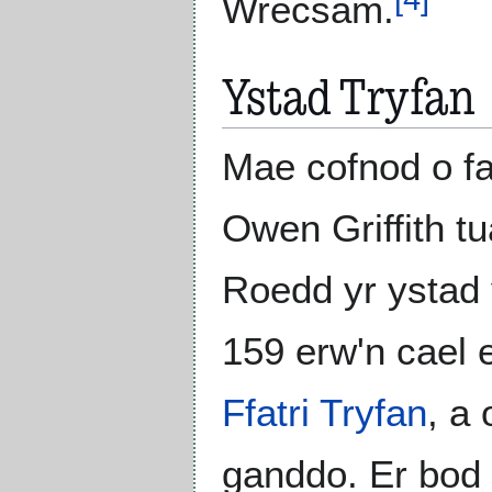
Wrecsam.
Ystad Tryfan
Mae cofnod o fa
Owen Griffith t
Roedd yr ystad 
159 erw'n cael e
Ffatri Tryfan
, a
ganddo. Er bod y