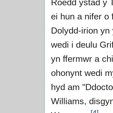
Roedd ystad y 
ei hun a nifer 
Dolydd-irion yn
wedi i deulu Gri
yn ffermwr a ch
ohonynt wedi my
hyd am "Ddocto
Williams, disgyn
[
4
]