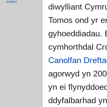
dudalen
diwylliant Cym
Tomos ond yr en
gyhoeddiadau. B
cymhorthdal Cro
Canolfan Dreft
agorwyd yn 200
yn ei flynyddoed
ddyfalbarhad yn