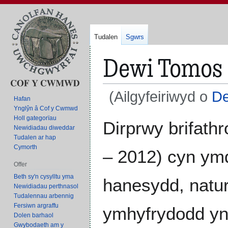
Tudalen
Sgwrs
Dewi Tomos
(Ailgyfeiriwyd o
De
Hafan
Ynglŷn â Cof y Cwmwd
Holl gategorïau
Neidio
Neidio
Dirprwy brifath
Newidiadau diweddar
i'r
i'r
Tudalen ar hap
panel
bar
Cymorth
– 2012) cyn ymd
llywio
chwilio
Offer
Beth sy'n cysylltu yma
hanesydd, natur
Newidiadau perthnasol
Tudalennau arbennig
Fersiwn argraffu
ymhyfrydodd yn 
Dolen barhaol
Gwybodaeth am y