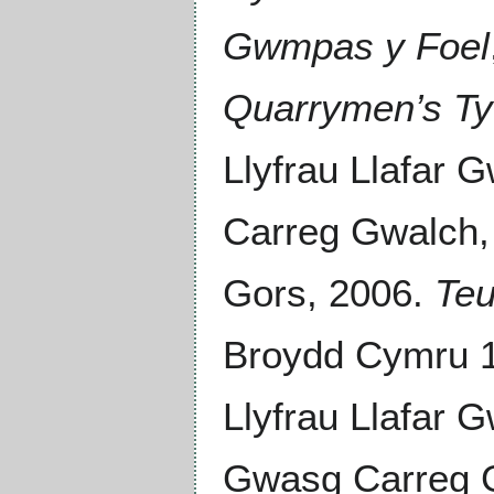
Gwmpas y Foel
Quarrymen’s T
Llyfrau Llafar 
Carreg Gwalch, 
Gors, 2006.
Teu
Broydd Cymru 
Llyfrau Llafar 
Gwasg Carreg Gw