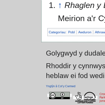
↑
Rhaglen y
Meirion a'r 
Categorïau
:
Pobl
Awduron
Athra
Golygwyd y dudale
Rhoddir y cynnwys
heblaw ei fod wedi
Ynglŷn â Cof y Cwmwd