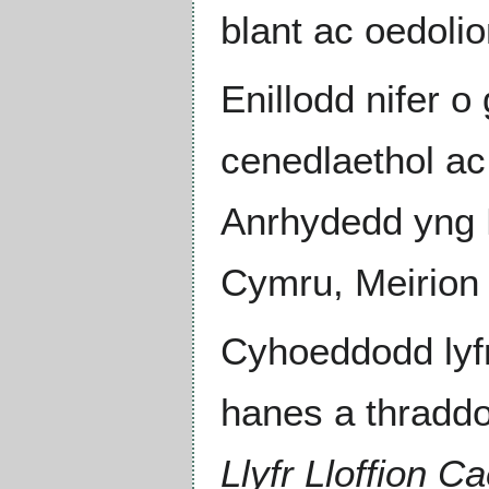
blant ac oedolio
Enillodd nifer 
cenedlaethol ac
Anrhydedd yng 
Cymru, Meirion a
Cyhoeddodd lyfr
hanes a thraddod
Llyfr Lloffion C