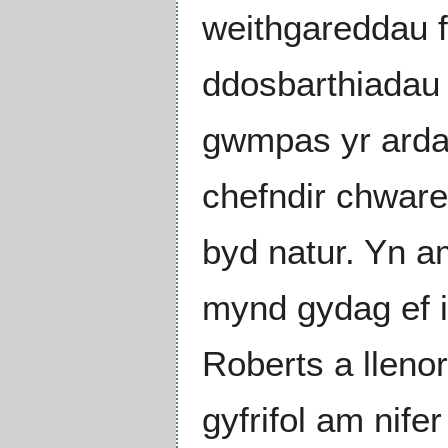
weithgareddau f
ddosbarthiadau 
gwmpas yr arda
chefndir chware
byd natur. Yn a
mynd gydag ef i
Roberts a llenor
gyfrifol am nife