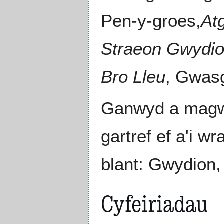
Pen-y-groes,
At
Straeon Gwydi
Bro Lleu
, Gwas
Ganwyd a mag
gartref ef a'i wr
blant: Gwydion,
Cyfeiriadau