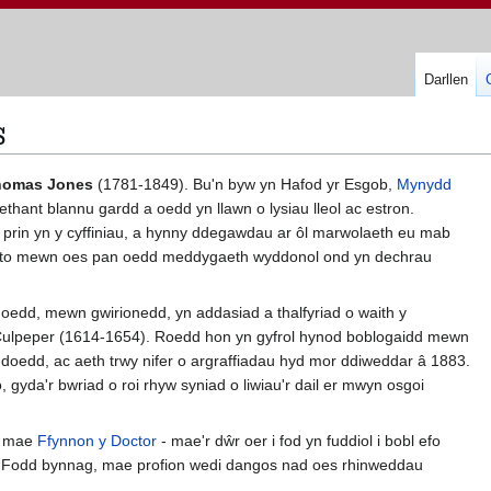
Darllen
s
homas Jones
(1781-1849). Bu'n byw yn Hafod yr Esgob,
Mynydd
aethant blannu gardd a oedd yn llawn o lysiau lleol ac estron.
n prin yn y cyffiniau, a hynny ddegawdau ar ôl marwolaeth eu mab
d ato mewn oes pan oedd meddygaeth wyddonol ond yn dechrau
 oedd, mewn gwirionedd, yn addasiad a thalfyriad o waith y
Culpeper (1614-1654). Roedd hon yn gyfrol hynod boblogaidd mewn
doedd, ac aeth trwy nifer o argraffiadau hyd mor ddiweddar â 1883.
 gyda'r bwriad o roi rhyw syniad o liwiau'r dail er mwyn osgoi
mae
Ffynnon y Doctor
- mae'r dŵr oer i fod yn fuddiol i bobl efo
l. Fodd bynnag, mae profion wedi dangos nad oes rhinweddau