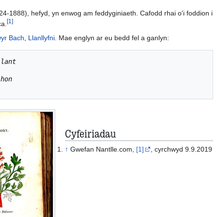
-1888), hefyd, yn enwog am feddyginiaeth. Cafodd rhai o'i foddion i
[
1
]
ca.
yr Bach
,
Llanllyfni
. Mae englyn ar eu bedd fel a ganlyn:
llant
 hon
Cyfeiriadau
↑
Gwefan Nantlle.com,
[1]
, cyrchwyd 9.9.2019