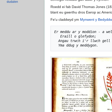
dudalen
Roedd ei fab David Thomas Jones (1824
blant eu gwerthu dros Ewrop ac Ameri
Fe'u claddwyd ym
Mynwent y Bedyddw
Er meddu ar y moddion - a we
Eraill o glefydon;
Angau trwch i'r llwch gell
Yma ddug y meddygon.