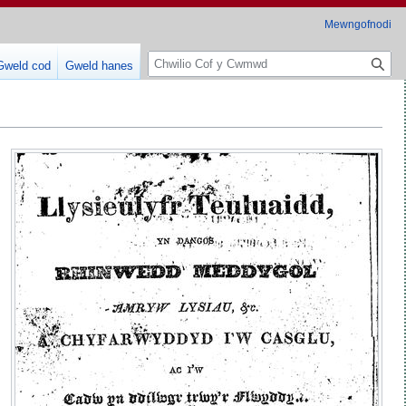
Mewngofnodi
C
Gweld cod
Gweld hanes
h
w
i
l
i
o