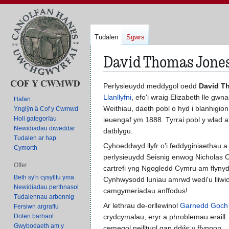
Tudalen
Sgwrs
David Thomas Jone
Neidio
Neidio
Perlysieuydd meddygol oedd
David T
i'r
i'r
Llanllyfni
, efo'i wraig Elizabeth lle gwn
Hafan
panel
bar
Weithiau, daeth pobl o hyd i blanhigio
Ynglŷn â Cof y Cwmwd
Holl gategorïau
llywio
chwilio
ieuengaf ym 1888. Tyrrai pobl y wla
Newidiadau diweddar
datblygu.
Tudalen ar hap
Cyhoeddwyd llyfr o'i feddyginiaethau a
Cymorth
perlysieuydd Seisnig enwog Nicholas 
Offer
cartrefi yng Ngogledd Cymru am flynyd
Beth sy'n cysylltu yma
Cynhwysodd luniau amrwd wedi'u lliwio,
Newidiadau perthnasol
camgymeriadau anffodus!
Tudalennau arbennig
Ar lethrau de-orllewinol
Garnedd Goch
Fersiwn argraffu
Dolen barhaol
crydcymalau, eryr a phroblemau erail
Gwybodaeth am y
cemegol neilltuol gan ddŵr y ffynnon.