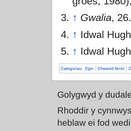
groes, 1980),
↑
Gwalia
, 26
↑
Idwal Hug
↑
Idwal Hug
Categorïau
:
Egin
Chwareli llechi
D
Golygwyd y dudale
Rhoddir y cynnwys
heblaw ei fod wedi