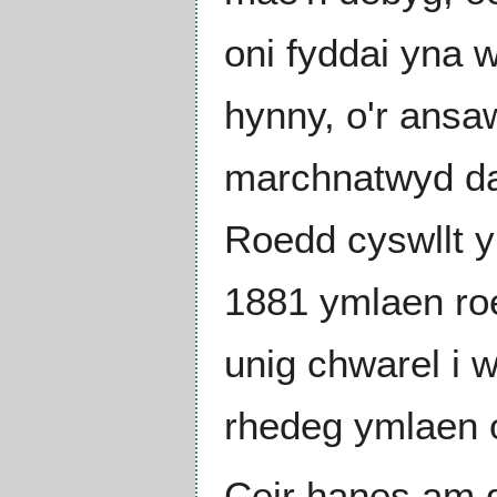
oni fyddai yna 
hynny, o'r ansaw
marchnatwyd da
Roedd cyswllt 
1881 ymlaen ro
unig chwarel i 
rhedeg ymlaen
Ceir hanes am 