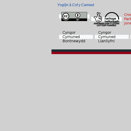
Ynglŷn â Cof y Cwmwd