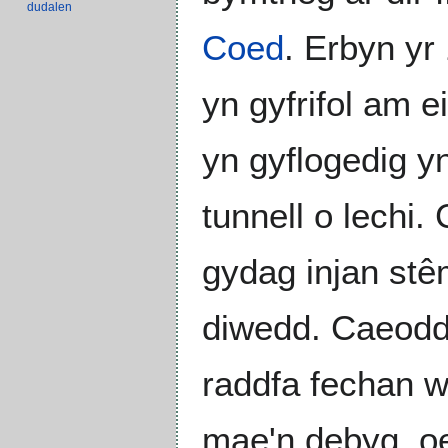
dudalen
Coed
. Erbyn y
yn gyfrifol am 
yn gyflogedig y
tunnell o lechi
gydag injan st
diwedd. Caeodd 
raddfa fechan w
mae'n debyg, oe