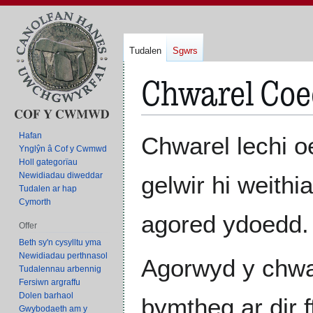
Tudalen
Sgwrs
Chwarel Co
Neidio
Neidio
Hafan
Chwarel lechi 
i'r
i'r
Ynglŷn â Cof y Cwmwd
Holl gategorïau
panel
bar
Newidiadau diweddar
gelwir hi weithi
llywio
chwilio
Tudalen ar hap
Cymorth
agored ydoedd.
Offer
Beth sy'n cysylltu yma
Newidiadau perthnasol
Agorwyd y chwar
Tudalennau arbennig
Fersiwn argraffu
Dolen barhaol
bymtheg ar dir
Gwybodaeth am y