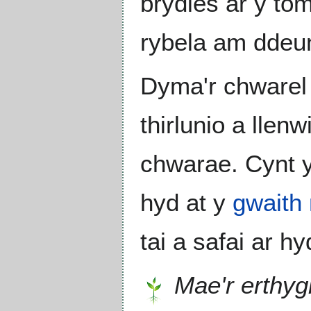
brydles ar y to
rybela am ddeu
Dyma'r chwarel
thirlunio a llenw
chwarae. Cynt yr
hyd at y
gwaith
tai a safai ar h
Mae'r erthyg