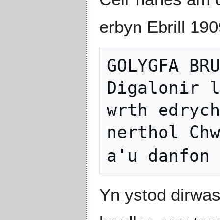
erbyn Ebrill 19
GOLYGFA BRU
Digalonir l
wrth edrych
nerthol Chw
a'u danfon 
Yn ystod dirwa