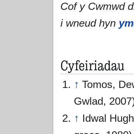
Cof y Cwmwd 
i wneud hyn
ym
Cyfeiriadau
↑
Tomos, De
Gwlad, 2007
↑
Idwal Hug