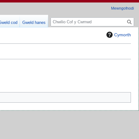
Mewngofnodi
C
Gweld cod
Gweld hanes
h
w
Cymorth
i
l
i
o