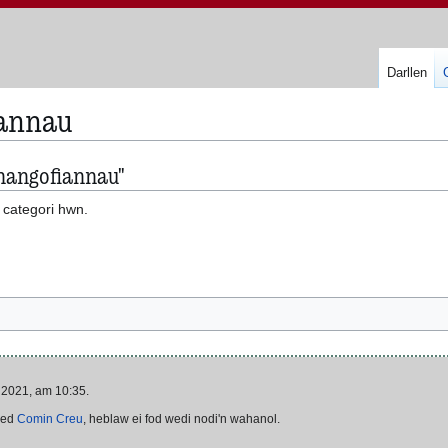
Darllen
annau
unangofiannau"
 categori hwn.
 2021, am 10:35.
ded
Comin Creu
, heblaw ei fod wedi nodi'n wahanol.