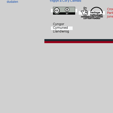
Ynglŷn â Cof y Cwmwd
dudalen