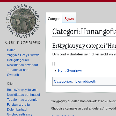
Categori
Sgwrs
Categori
:
Hunangofi
Erthyglau yn y categori "H
Neidio
Neidio
i'r
i'r
Hafan
Dim ond y dudalen sy'n dilyn sydd yn y
Ynglŷn â Cof y Cwmwd
panel
bar
Holl gategorïau
llywio
chwilio
H
Newidiadau diweddar
Tudalen ar hap
Hynt Gwerinwr
Cymorth
Categorïau
:
Llenyddiaeth
Offer
Beth sy'n cysylltu yma
Newidiadau perthnasol
Tudalennau arbennig
Golygwyd y dudalen hon ddiwethaf ar 26 Awst
Fersiwn argraffu
Rhoddir y cynnwys ar gael ar delerau'r drwyd
Dolen barhaol
Gwybodaeth am y