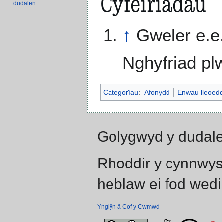
Cyfeiriadau
dudalen
↑
Gweler e.e. 
Nghyfriad pl
Categorïau
:
Afonydd
Enwau lleoed
Golygwyd y dudale
Rhoddir y cynnwys
heblaw ei fod wedi
Ynglŷn â Cof y Cwmwd