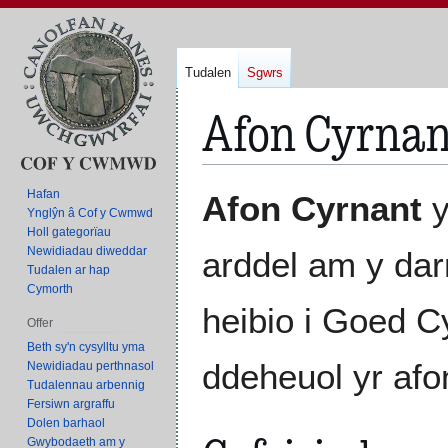
Tudalen
Sgwrs
Afon Cyrnan
Neidio
Neidio
Hafan
Afon Cyrnant
y
i'r
i'r
Ynglŷn â Cof y Cwmwd
Holl gategorïau
panel
bar
Newidiadau diweddar
arddel am y da
llywio
chwilio
Tudalen ar hap
Cymorth
heibio i Goed C
Offer
Beth sy'n cysylltu yma
ddeheuol yr af
Newidiadau perthnasol
Tudalennau arbennig
Fersiwn argraffu
Dolen barhaol
Gwybodaeth am y