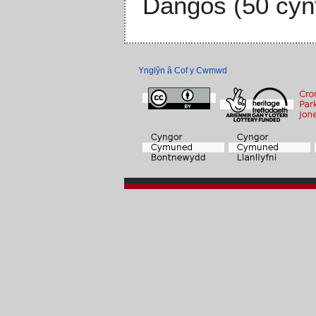
Dangos (
50 cyn
Ynglŷn â Cof y Cwmwd