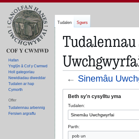
Tudalen
Sgwrs
Tudalennau s
Uwchgwyrfai
Hafan
Ynglŷn â Cof y Cwmwd
Holl gategorïau
←
Sinemâu Uwchg
Newidiadau diweddar
Tudalen ar hap
Cymorth
Neidio
Neidio
Beth sy'n cysylltu yma
i'r
i'r
Offer
Tudalen:
panel
bar
Tudalennau arbennig
llywio
chwilio
Fersiwn argraffu
Parth:
pob un