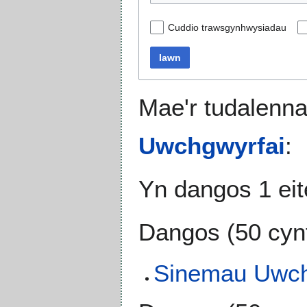
Cuddio trawsgynhwysiadau
Iawn
Mae'r tudalenna
Uwchgwyrfai
:
Yn dangos 1 ei
Dangos (
50 cyn
Sinemau Uwch