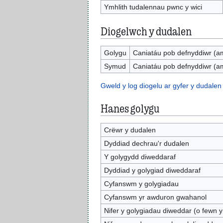
Ymhlith tudalennau pwnc y wici
Diogelwch y dudalen
Golygu
Caniatáu pob defnyddiwr (a
Symud
Caniatáu pob defnyddiwr (a
Gweld y log diogelu ar gyfer y dudalen
Hanes golygu
Crëwr y dudalen
Dyddiad dechrau'r dudalen
Y golygydd diweddaraf
Dyddiad y golygiad diweddaraf
Cyfanswm y golygiadau
Cyfanswm yr awduron gwahanol
Nifer y golygiadau diweddar (o fewn y