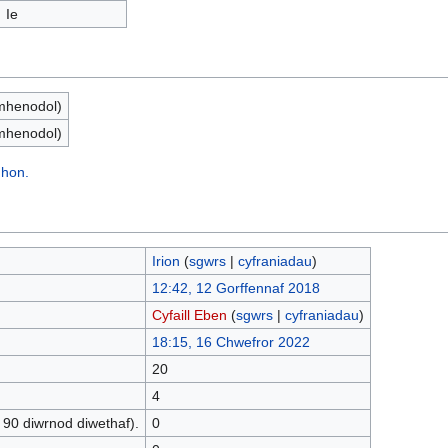
Ie
mhenodol)
mhenodol)
 hon.
Irion
(
sgwrs
|
cyfraniadau
)
12:42, 12 Gorffennaf 2018
Cyfaill Eben
(
sgwrs
|
cyfraniadau
)
18:15, 16 Chwefror 2022
20
4
 90 diwrnod diwethaf).
0