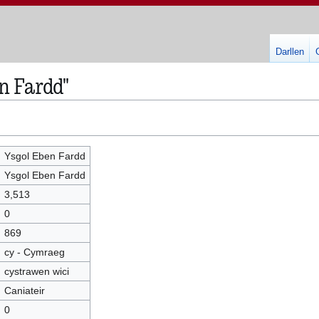
Darllen
n Fardd"
Ysgol Eben Fardd
Ysgol Eben Fardd
3,513
0
869
cy - Cymraeg
cystrawen wici
Caniateir
0