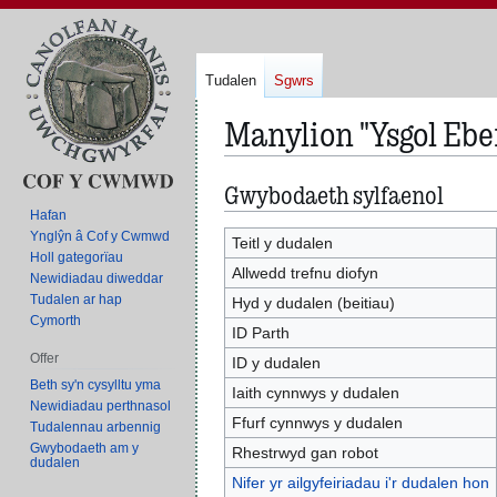
Tudalen
Sgwrs
Manylion "Ysgol Ebe
Gwybodaeth sylfaenol
Neidio
Neidio
i'r
i'r
Hafan
Ynglŷn â Cof y Cwmwd
panel
bar
Teitl y dudalen
Holl gategorïau
llywio
chwilio
Allwedd trefnu diofyn
Newidiadau diweddar
Tudalen ar hap
Hyd y dudalen (beitiau)
Cymorth
ID Parth
Offer
ID y dudalen
Beth sy'n cysylltu yma
Iaith cynnwys y dudalen
Newidiadau perthnasol
Ffurf cynnwys y dudalen
Tudalennau arbennig
Gwybodaeth am y
Rhestrwyd gan robot
dudalen
Nifer yr ailgyfeiriadau i'r dudalen hon