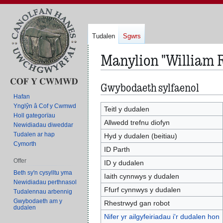
Tudalen
Sgwrs
Manylion "William R
Gwybodaeth sylfaenol
Neidio
Neidio
i'r
i'r
Hafan
Ynglŷn â Cof y Cwmwd
panel
bar
Teitl y dudalen
Holl gategorïau
llywio
chwilio
Allwedd trefnu diofyn
Newidiadau diweddar
Tudalen ar hap
Hyd y dudalen (beitiau)
Cymorth
ID Parth
Offer
ID y dudalen
Beth sy'n cysylltu yma
Iaith cynnwys y dudalen
Newidiadau perthnasol
Ffurf cynnwys y dudalen
Tudalennau arbennig
Gwybodaeth am y
Rhestrwyd gan robot
dudalen
Nifer yr ailgyfeiriadau i'r dudalen hon