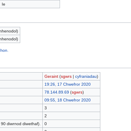
Ie
mhenodol)
mhenodol)
 hon.
Geraint
(
sgwrs
|
cyfraniadau
)
19:26, 17 Chwefror 2020
78.144.89.69
(
sgwrs
)
09:55, 18 Chwefror 2020
3
2
 90 diwrnod diwethaf).
0