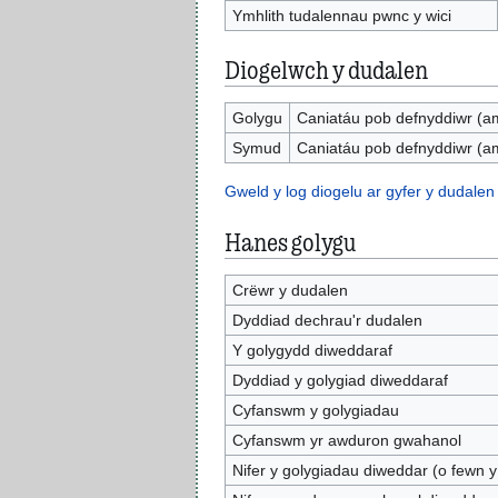
Ymhlith tudalennau pwnc y wici
Diogelwch y dudalen
Golygu
Caniatáu pob defnyddiwr (a
Symud
Caniatáu pob defnyddiwr (a
Gweld y log diogelu ar gyfer y dudalen
Hanes golygu
Crëwr y dudalen
Dyddiad dechrau'r dudalen
Y golygydd diweddaraf
Dyddiad y golygiad diweddaraf
Cyfanswm y golygiadau
Cyfanswm yr awduron gwahanol
Nifer y golygiadau diweddar (o fewn y