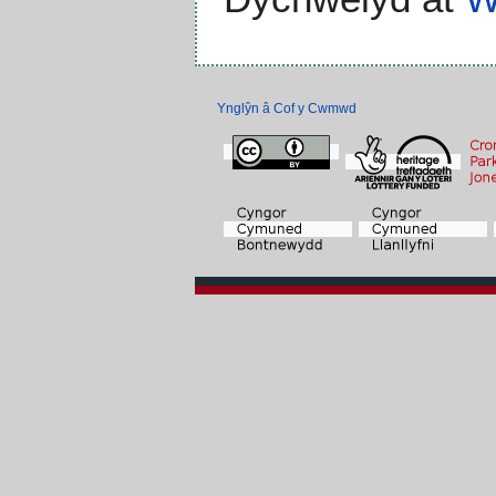
Ynglŷn â Cof y Cwmwd