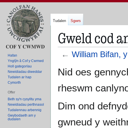
Tudalen
Sgwrs
Gweld cod am
←
William Bifan, 
Hafan
Ynglŷn â Cof y Cwmwd
Holl gategorïau
Neidio
Neidio
Nid oes gennych
Newidiadau diweddar
i'r
i'r
Tudalen ar hap
panel
bar
Cymorth
rheswm canlyno
llywio
chwilio
Offer
Beth sy'n cysylltu yma
Dim ond defnyd
Newidiadau perthnasol
Tudalennau arbennig
Gwybodaeth am y
gwneud y weith
dudalen