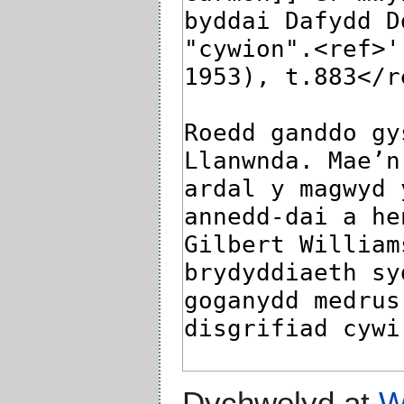
Dychwelyd at
W