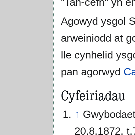
"Tan-cefn" yn en
Agowyd ysgol Su
arweiniodd at g
lle cynhelid ys
pan agorwyd
Ca
Cyfeiriadau
↑
Gwybodaeth
20.8.1872, t.7