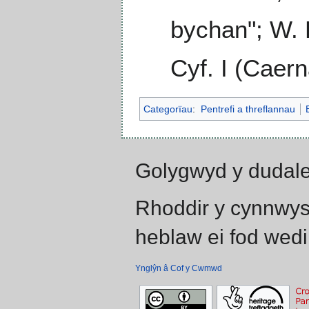
bychan"; W. H
Cyf. I (Caern
Categorïau
:
Pentrefi a threflannau
Golygwyd y dudale
Rhoddir y cynnwys
heblaw ei fod wedi
Ynglŷn â Cof y Cwmwd