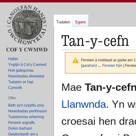
Tudalen
Sgwrs
Tan-y-cefn
Hafan
Fersiwn a roddwyd ar gadw am 1
Ynglŷn â Cof y Cwmwd
(
gwahan
)
← Fersiwn hŷn
| Fersi
Holl gategorïau
Newidiadau diweddar
Neidio
Neidio
Tudalen ar hap
Mae
Tan-y-cef
Cymorth
i'r
i'r
panel
bar
Offer
Llanwnda
. Yn w
llywio
chwilio
Beth sy'n cysylltu yma
Newidiadau perthnasol
Tudalennau arbennig
croesai hen dr
Fersiwn argraffu
Dolen barhaol
Gwybodaeth am y