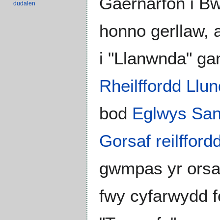
Gaernarfon i Bwl
dudalen
honno gerllaw, 
i "Llanwnda" gan
Rheilffordd Llu
bod
Eglwys San
Gorsaf reilfford
gwmpas yr orsaf
fwy cyfarwydd f