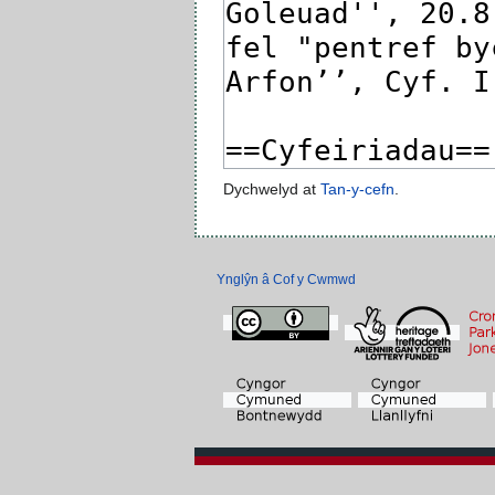
Dychwelyd at
Tan-y-cefn
.
Ynglŷn â Cof y Cwmwd