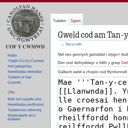
Tudalen
Sgwrs
Gweld cod am Tan-y
←
Tan-y-cefn
Neidio
Neidio
Nid oes gennych ganiatâd i olygu'r du
Hafan
i'r
i'r
Ynglŷn â Cof y Cwmwd
Dim ond defnyddwyr o blith y grwp
Def
panel
bar
Holl gategorïau
Gallwch weld a chopïo cod ffynhonnell
Newidiadau diweddar
llywio
chwilio
Tudalen ar hap
Cymorth
Offer
Beth sy'n cysylltu yma
Newidiadau perthnasol
Tudalennau arbennig
Gwybodaeth am y
dudalen