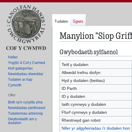
Tudalen
Sgwrs
Manylion "Siop Griff
Gwybodaeth sylfaenol
Neidio
Neidio
i'r
i'r
Hafan
Ynglŷn â Cof y Cwmwd
panel
bar
Teitl y dudalen
Holl gategorïau
llywio
chwilio
Allwedd trefnu diofyn
Newidiadau diweddar
Tudalen ar hap
Hyd y dudalen (beitiau)
Cymorth
ID Parth
Offer
ID y dudalen
Beth sy'n cysylltu yma
Iaith cynnwys y dudalen
Newidiadau perthnasol
Ffurf cynnwys y dudalen
Tudalennau arbennig
Gwybodaeth am y
Rhestrwyd gan robot
dudalen
Nifer yr ailgyfeiriadau i'r dudalen hon