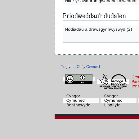
Nifer yr awduron gwahanol diweddar
Priodweddau'r dudalen
Nodiadau a drawsgynhwyswyd (2)
Ynglŷn â Cof y Cwmwd