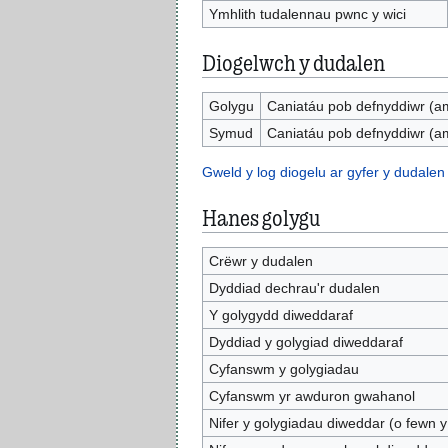
Ymhlith tudalennau pwnc y wici
Diogelwch y dudalen
Golygu
Caniatáu pob defnyddiwr (a
Symud
Caniatáu pob defnyddiwr (a
Gweld y log diogelu ar gyfer y dudalen
Hanes golygu
Crëwr y dudalen
Dyddiad dechrau'r dudalen
Y golygydd diweddaraf
Dyddiad y golygiad diweddaraf
Cyfanswm y golygiadau
Cyfanswm yr awduron gwahanol
Nifer y golygiadau diweddar (o fewn y