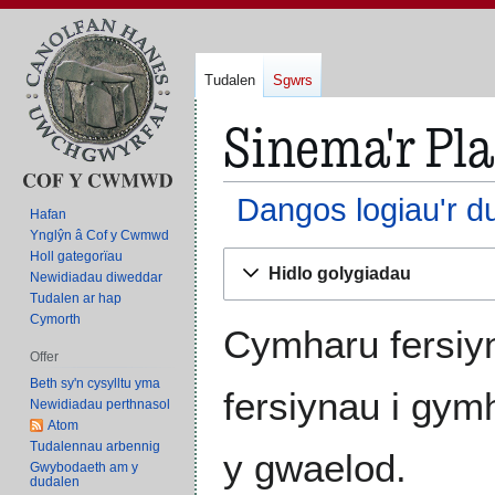
Tudalen
Sgwrs
Sinema'r Pla
Dangos logiau'r d
Hafan
Ynglŷn â Cof y Cwmwd
Holl gategorïau
Neidio
Neidio
Hidlo golygiadau
Newidiadau diweddar
i'r
i'r
Tudalen ar hap
panel
bar
Cymorth
llywio
chwilio
Cymharu fersiyn
Offer
Beth sy'n cysylltu yma
fersiynau i gym
Newidiadau perthnasol
Atom
Tudalennau arbennig
y gwaelod.
Gwybodaeth am y
dudalen