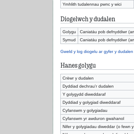
Ymhlith tudalennau pwnc y wici
Diogelwch y dudalen
Golygu
Caniatáu pob defnyddiwr (a
Symud
Caniatáu pob defnyddiwr (a
Gweld y log diogelu ar gyfer y dudalen
Hanes golygu
Crëwr y dudalen
Dyddiad dechrau'r dudalen
Y golygydd diweddaraf
Dyddiad y golygiad diweddaraf
Cyfanswm y golygiadau
Cyfanswm yr awduron gwahanol
Nifer y golygiadau diweddar (o fewn y