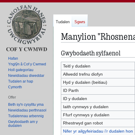
Tudalen
Sgwrs
Manylion "Rhosnen
Gwybodaeth sylfaenol
Neidio
Neidio
i'r
i'r
Hafan
Ynglŷn â Cof y Cwmwd
panel
bar
Teitl y dudalen
Holl gategorïau
llywio
chwilio
Allwedd trefnu diofyn
Newidiadau diweddar
Tudalen ar hap
Hyd y dudalen (beitiau)
Cymorth
ID Parth
Offer
ID y dudalen
Beth sy'n cysylltu yma
Iaith cynnwys y dudalen
Newidiadau perthnasol
Ffurf cynnwys y dudalen
Tudalennau arbennig
Gwybodaeth am y
Rhestrwyd gan robot
dudalen
Nifer yr ailgyfeiriadau i'r dudalen hon