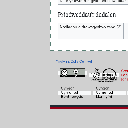
Nifer yr awduron gwahanol diweddar
Priodweddau'r dudalen
Nodiadau a drawsgynhwyswyd (2)
Ynglŷn â Cof y Cwmwd