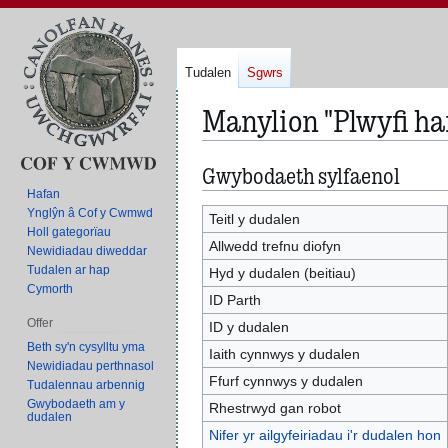
Tudalen
Sgwrs
Manylion "Plwyfi ha
Gwybodaeth sylfaenol
Neidio
Neidio
i'r
i'r
Hafan
Ynglŷn â Cof y Cwmwd
panel
bar
Teitl y dudalen
Holl gategorïau
llywio
chwilio
Allwedd trefnu diofyn
Newidiadau diweddar
Tudalen ar hap
Hyd y dudalen (beitiau)
Cymorth
ID Parth
Offer
ID y dudalen
Beth sy'n cysylltu yma
Iaith cynnwys y dudalen
Newidiadau perthnasol
Ffurf cynnwys y dudalen
Tudalennau arbennig
Gwybodaeth am y
Rhestrwyd gan robot
dudalen
Nifer yr ailgyfeiriadau i'r dudalen hon