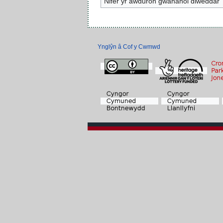
Nifer yr awduron gwahanol diweddar
Ynglŷn â Cof y Cwmwd