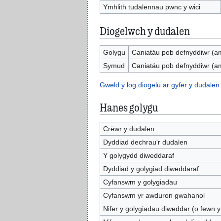
Ymhlith tudalennau pwnc y wici
Diogelwch y dudalen
Golygu
Caniatáu pob defnyddiwr (a
Symud
Caniatáu pob defnyddiwr (a
Gweld y log diogelu ar gyfer y dudalen
Hanes golygu
Crëwr y dudalen
Dyddiad dechrau'r dudalen
Y golygydd diweddaraf
Dyddiad y golygiad diweddaraf
Cyfanswm y golygiadau
Cyfanswm yr awduron gwahanol
Nifer y golygiadau diweddar (o fewn y