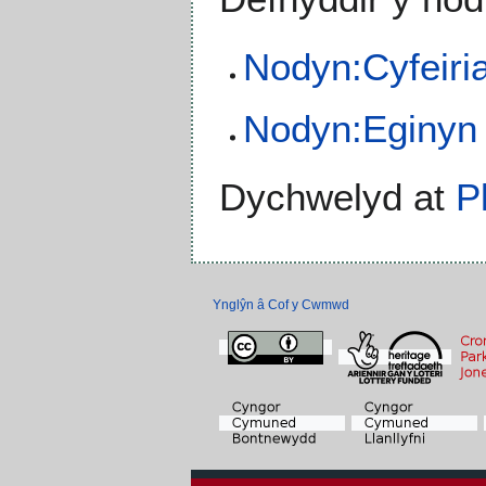
Nodyn:Cyfeiri
Nodyn:Eginyn
Dychwelyd at
P
Ynglŷn â Cof y Cwmwd