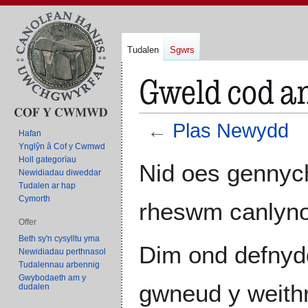
Tudalen
Sgwrs
Gweld cod a
←
Plas Newydd
Hafan
Ynglŷn â Cof y Cwmwd
Holl gategorïau
Neidio
Neidio
Nid oes gennych
Newidiadau diweddar
i'r
i'r
Tudalen ar hap
panel
bar
Cymorth
rheswm canlyno
llywio
chwilio
Offer
Beth sy'n cysylltu yma
Dim ond defnyd
Newidiadau perthnasol
Tudalennau arbennig
Gwybodaeth am y
gwneud y weith
dudalen