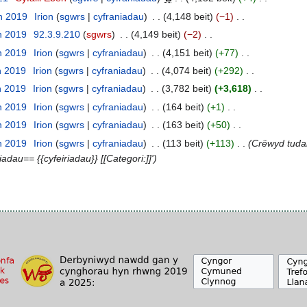
n 2019
Irion
sgwrs
cyfraniadau
4,148 beit
−1
n 2019
92.3.9.210
sgwrs
4,149 beit
−2
n 2019
Irion
sgwrs
cyfraniadau
4,151 beit
+77
n 2019
Irion
sgwrs
cyfraniadau
4,074 beit
+292
n 2019
Irion
sgwrs
cyfraniadau
3,782 beit
+3,618
n 2019
Irion
sgwrs
cyfraniadau
164 beit
+1
n 2019
Irion
sgwrs
cyfraniadau
163 beit
+50
n 2019
Irion
sgwrs
cyfraniadau
113 beit
+113
Crëwyd tudal
riadau== {{cyfeiriadau}} [[Categori:]]'