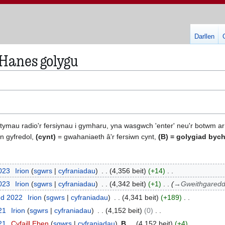
Darllen
 Hanes golygu
otymau radio'r fersiynau i gymharu, yna wasgwch 'enter' neu'r botwm ar
n gyfredol,
(cynt)
= gwahaniaeth â'r fersiwn cynt,
(B)
= golygiad bych
023
Irion
sgwrs
cyfraniadau
4,356 beit
+14
023
Irion
sgwrs
cyfraniadau
4,342 beit
+1
→
Gweithgaredd
dd 2022
Irion
sgwrs
cyfraniadau
4,341 beit
+189
021
Irion
sgwrs
cyfraniadau
4,152 beit
0
021
Cyfaill Eben
sgwrs
cyfraniadau
B
4,152 beit
+4