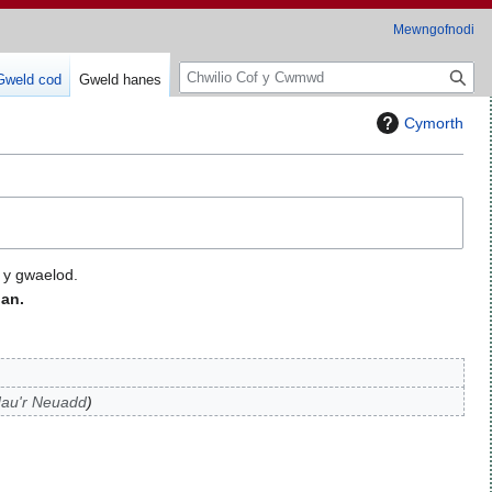
Mewngofnodi
C
Gweld cod
Gweld hanes
h
w
Cymorth
i
l
i
o
 y gwaelod.
an.
au'r Neuadd