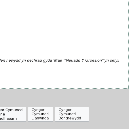
en newydd yn dechrau gyda 'Mae '''Neuadd Y Groeslon'''yn sefyll