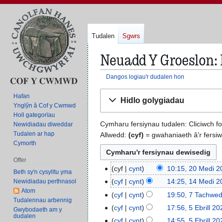
Tudalen
Sgwrs
Neuadd Y Groeslon:
Dangos logiau'r dudalen hon
Neidio
Neidio
Hafan
Hidlo golygiadau
i'r
i'r
Ynglŷn â Cof y Cwmwd
panel
bar
Holl gategorïau
Cymharu fersiynau tudalen: Cliciwch f
Newidiadau diweddar
llywio
chwilio
Tudalen ar hap
Allwedd:
(cyf)
= gwahaniaeth â'r fersiw
Cymorth
Offer
cyf
cynt
10:15, 20 Medi 2
2
Beth sy'n cysylltu yma
D
0
cyf
cynt
14:25, 14 Medi 2
Newidiadau perthnasol
1
i
Atom
M
4
cyf
cynt
19:50, 7 Tachwe
7
Tudalennau arbennig
m
e
M
D
T
cyf
cynt
17:56, 5 Ebrill 2
5
Gwybodaeth am y
c
d
e
i
dudalen
a
D
E
cyf
cynt
14:55, 5 Ebrill 2