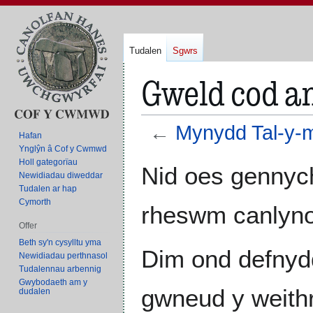
Tudalen
Sgwrs
Gweld cod a
←
Mynydd Tal-y-
Hafan
Ynglŷn â Cof y Cwmwd
Holl gategorïau
Neidio
Neidio
Nid oes gennych
Newidiadau diweddar
i'r
i'r
Tudalen ar hap
panel
bar
Cymorth
rheswm canlyno
llywio
chwilio
Offer
Beth sy'n cysylltu yma
Dim ond defnyd
Newidiadau perthnasol
Tudalennau arbennig
Gwybodaeth am y
gwneud y weith
dudalen