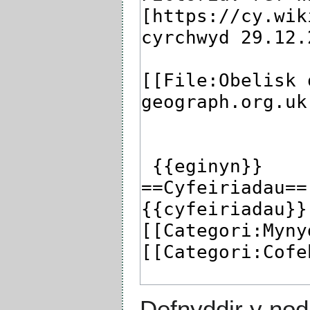
Defnyddir y nod