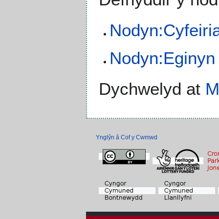
Nodyn:Cyfeiri
Nodyn:Eginyn
Dychwelyd at
M
Ynglŷn â Cof y Cwmwd