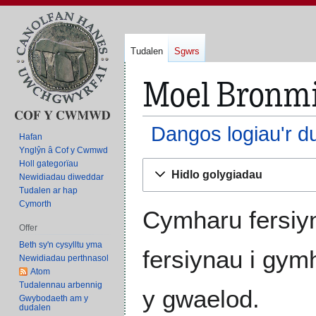
Tudalen
Sgwrs
Moel Bronmi
Dangos logiau'r d
Hafan
Ynglŷn â Cof y Cwmwd
Holl gategorïau
Neidio
Neidio
Hidlo golygiadau
Newidiadau diweddar
i'r
i'r
Tudalen ar hap
panel
bar
Cymorth
llywio
chwilio
Cymharu fersiyn
Offer
Beth sy'n cysylltu yma
fersiynau i gym
Newidiadau perthnasol
Atom
Tudalennau arbennig
y gwaelod.
Gwybodaeth am y
dudalen