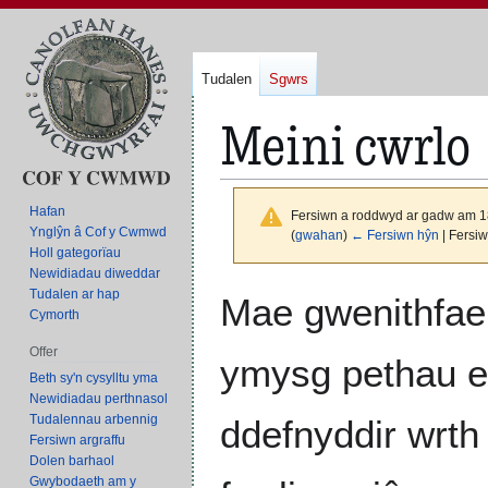
Tudalen
Sgwrs
Meini cwrlo
Hafan
Fersiwn a roddwyd ar gadw am 1
Ynglŷn â Cof y Cwmwd
(
gwahan
)
← Fersiwn hŷn
| Fersi
Holl gategorïau
Newidiadau diweddar
Neidio
Neidio
Tudalen ar hap
Mae gwenithfa
Cymorth
i'r
i'r
panel
bar
Offer
ymysg pethau er
llywio
chwilio
Beth sy'n cysylltu yma
Newidiadau perthnasol
Tudalennau arbennig
ddefnyddir wrth
Fersiwn argraffu
Dolen barhaol
Gwybodaeth am y