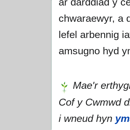
ar darddiad y c
chwaraewyr, a 
lefel arbennig i
amsugno hyd yn o
Mae'r erthyg
Cof y Cwmwd 
i wneud hyn
ym