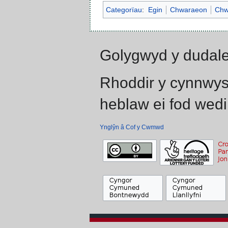
Categorïau
:
Egin
Chwaraeon
Chw
Golygwyd y dudale
Rhoddir y cynnwys
heblaw ei fod wedi
Ynglŷn â Cof y Cwmwd