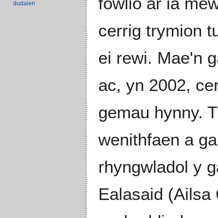
fowlio ar iâ me
dudalen
cerrig trymion 
ei rewi. Mae'n
ac, yn 2002, ce
gemau hynny. Tr
wenithfaen a gan
rhyngwladol y g
Ealasaid (Ailsa