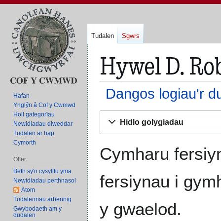
Tudalen
Sgwrs
Hywel D. Rob
Dangos logiau'r d
Hafan
Ynglŷn â Cof y Cwmwd
Holl gategorïau
Neidio
Neidio
Hidlo golygiadau
Newidiadau diweddar
i'r
i'r
Tudalen ar hap
panel
bar
Cymorth
llywio
chwilio
Cymharu fersiyn
Offer
Beth sy'n cysylltu yma
fersiynau i gym
Newidiadau perthnasol
Atom
Tudalennau arbennig
y gwaelod.
Gwybodaeth am y
dudalen