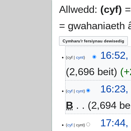
Allwedd:
(cyf)
=
= gwahaniaeth â
1
16:52,
cyf
cynt
7
T
2,696 beit
+
a
c
D
h
16:23,
i
w
cyf
cynt
m
e
B
2,694 be
c
d
r
d
y
2
D
1
17:44,
n
0
i
cyf
cynt
6
o
2
m