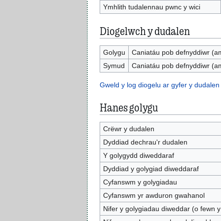
Ymhlith tudalennau pwnc y wici
Diogelwch y dudalen
Golygu
Caniatáu pob defnyddiwr (a
Symud
Caniatáu pob defnyddiwr (a
Gweld y log diogelu ar gyfer y dudalen
Hanes golygu
Crëwr y dudalen
Dyddiad dechrau'r dudalen
Y golygydd diweddaraf
Dyddiad y golygiad diweddaraf
Cyfanswm y golygiadau
Cyfanswm yr awduron gwahanol
Nifer y golygiadau diweddar (o fewn y