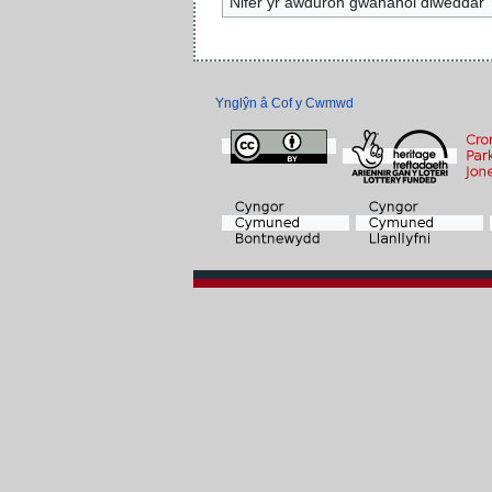
Nifer yr awduron gwahanol diweddar
Ynglŷn â Cof y Cwmwd