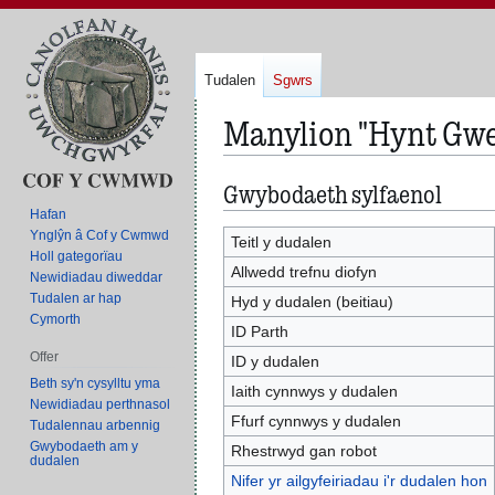
Tudalen
Sgwrs
Manylion "Hynt Gw
Gwybodaeth sylfaenol
Neidio
Neidio
i'r
i'r
Hafan
Ynglŷn â Cof y Cwmwd
panel
bar
Teitl y dudalen
Holl gategorïau
llywio
chwilio
Allwedd trefnu diofyn
Newidiadau diweddar
Tudalen ar hap
Hyd y dudalen (beitiau)
Cymorth
ID Parth
Offer
ID y dudalen
Beth sy'n cysylltu yma
Iaith cynnwys y dudalen
Newidiadau perthnasol
Ffurf cynnwys y dudalen
Tudalennau arbennig
Gwybodaeth am y
Rhestrwyd gan robot
dudalen
Nifer yr ailgyfeiriadau i'r dudalen hon