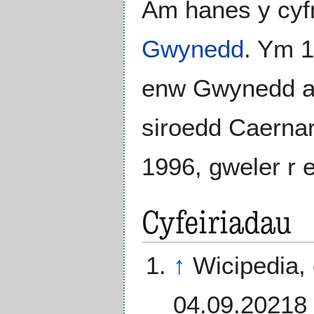
Am hanes y cyf
Gwynedd
. Ym 1
enw Gwynedd ar
siroedd Caernar
1996, gweler r 
Cyfeiriadau
↑
Wicipedia,
04.09.20218