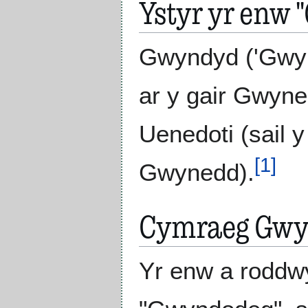
Ystyr yr enw
Gwyndyd ('Gwyne
ar y gair Gwyned
Uenedoti (sail y
[
1
]
Gwynedd).
Cymraeg Gw
Yr enw a roddw