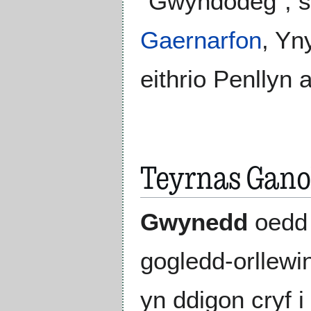
"Gwyndodeg", s
Gaernarfon
, Yn
eithrio Penllyn 
Teyrnas Gano
Gwynedd
oedd 
gogledd-orllewi
yn ddigon cryf i