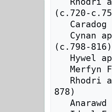
   Rhodri ap Idwal (Rhodri Molwynog) 
(c.720-c.75
   Caradog ap Meirion (c.754-c.798)

   Cynan ap Rhodri (Cynan Dindaethwy) 
(c.798-816)

   Hywel ap Rhodri Molwynog (814-825)

   Merfyn Frych ap Gwriad (825-844)

   Rhodri ap Merfyn (Rhodri Mawr) (844-
878)

   Anarawd ap Rhodri (878-916)
