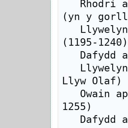
   Rhodri ab Owain Gwynedd (1170-1190) 
(yn y gorll
   Llywelyn ap Iorwerth (Llywelyn Fawr) 
(1195-1240)

   Dafydd ap Llywelyn (1240-1246)

   Llywelyn ap Gruffudd (Llywelyn Ein 
Llyw Olaf) 
   Owain ap Gruffudd (Owain Goch) (1246-
1255)
