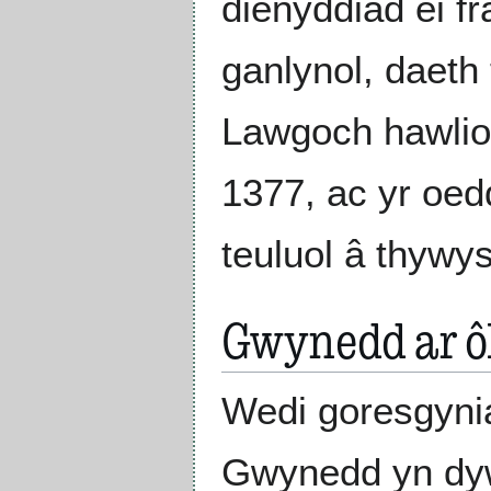
dienyddiad ei f
ganlynol, daeth
Lawgoch hawlio
1377, ac yr oed
teuluol â thyw
Gwynedd ar ô
Wedi goresgyni
Gwynedd yn dyw