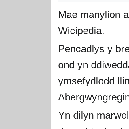
Mae manylion am
Wicipedia.
Pencadlys y br
ond yn ddiwedda
ymsefydlodd ll
Abergwyngregin
Yn dilyn marwo