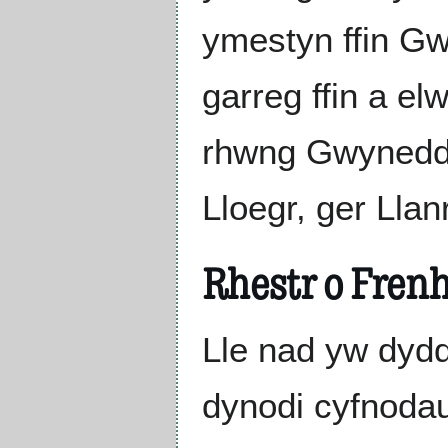
ymestyn ffin Gwy
garreg ffin a el
rhwng Gwynedd a
Lloegr, ger Ll
Rhestr o Fre
Lle nad yw dyd
dynodi cyfnodau