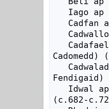
   Beli ap Rhun (c.580-c.599)

   Iago ap Beli (c.599-c.613)

   Cadfan ap Iago (c.613-c.625)

   Cadwallon ap Cadfan (c.620-634)

   Cadafael ap Cynfeddw (Cadafael 
Cadomedd) (
   Cadwaladr ap Cadwallon (Cadwaladr 
Fendigaid) 
   Idwal ap Cadwaladr (Idwal Iwrch) 
(c.682-c.72