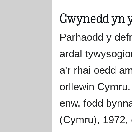
Gwynedd yn y
Parhaodd y defn
ardal tywysogi
a'r rhai oedd a
orllewin Cymru.
enw, fodd bynna
(Cymru), 1972,