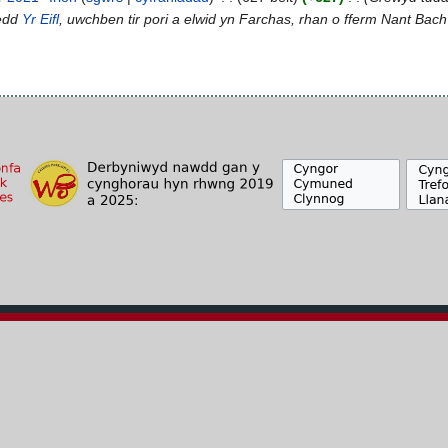
oedd
Yr Eifl
, uwchben tir pori a elwid yn Farchas, rhan o fferm Nant Bac