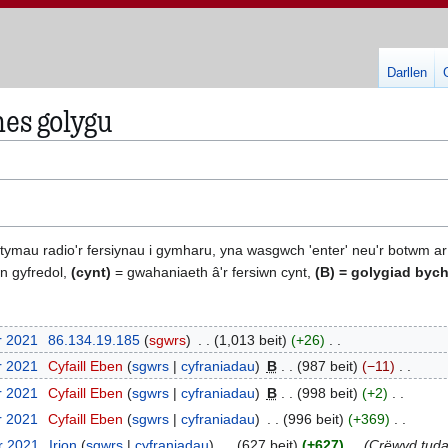
Darllen
nes golygu
otymau radio'r fersiynau i gymharu, yna wasgwch 'enter' neu'r botwm ar
n gyfredol,
(cynt)
= gwahaniaeth â'r fersiwn cynt,
(B)
= golygiad bych
r 2021
86.134.19.185
sgwrs
1,013 beit
+26
r 2021
Cyfaill Eben
sgwrs
cyfraniadau
B
987 beit
−11
r 2021
Cyfaill Eben
sgwrs
cyfraniadau
B
998 beit
+2
r 2021
Cyfaill Eben
sgwrs
cyfraniadau
996 beit
+369
r 2021
Irion
sgwrs
cyfraniadau
627 beit
+627
Crëwyd tudal