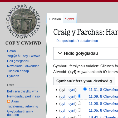
Tudalen
Sgwrs
Craig y Farchas: Ha
Dangos logiau'r dudalen hon
Neidio
Neidio
Hafan
Hidlo golygiadau
i'r
i'r
Ynglŷn â Cof y Cwmwd
panel
bar
Holl gategorïau
Cymharu fersiynau tudalen: Cliciwch f
Newidiadau diweddar
llywio
chwilio
Tudalen ar hap
Allwedd:
(cyf)
= gwahaniaeth â'r fersiw
Cymorth
Offer
cyf
cynt
11:31, 8 Chwefro
8
Beth sy'n cysylltu yma
D
C
cyf
cynt
11:09, 8 Chwefro
Newidiadau perthnasol
i
Atom
h
D
cyf
cynt
11:06, 8 Chwefro
Tudalennau arbennig
m
w
i
D
cyf
cynt
11:05, 8 Chwefro
Gwybodaeth am y
c
e
m
i
dudalen
D
cyf
cynt
19:42, 6 Chwefro
6