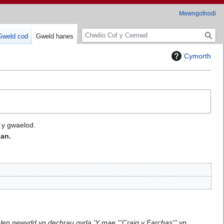
Mewngofnodi
C
Gweld cod
Gweld hanes
h
w
Cymorth
i
l
i
o
 y gwaelod.
an.
en newydd yn dechrau gyda 'Y mae '''Craig y Farchas''' yn