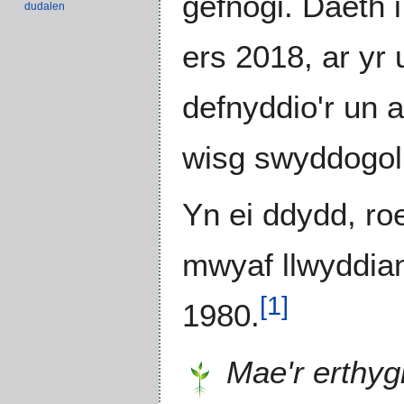
gefnogi. Daeth 
dudalen
ers 2018, ar yr 
defnyddio'r un 
wisg swyddogol 
Yn ei ddydd, ro
mwyaf llwyddian
[
1
]
1980.
Mae'r erthyg