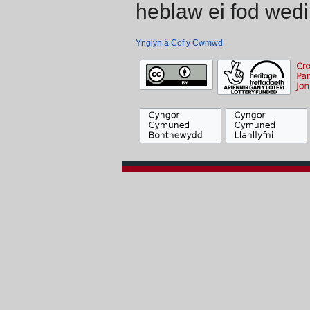
heblaw ei fod wedi
Ynglŷn â Cof y Cwmwd