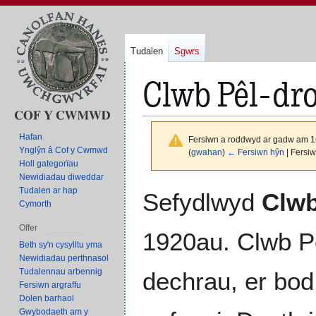
Tudalen
Sgwrs
Clwb Pêl-dr
Hafan
Fersiwn a roddwyd ar gadw am 1
Ynglŷn â Cof y Cwmwd
(
gwahan
)
← Fersiwn hŷn
| Fersi
Holl gategorïau
Newidiadau diweddar
Neidio
Neidio
Tudalen ar hap
Sefydlwyd
Clwb
Cymorth
i'r
i'r
panel
bar
Offer
1920au. Clwb P
llywio
chwilio
Beth sy'n cysylltu yma
Newidiadau perthnasol
Tudalennau arbennig
dechrau, er bod
Fersiwn argraffu
Dolen barhaol
Gwybodaeth am y