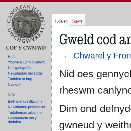
Tudalen
Sgwrs
Gweld cod a
←
Chwarel y Fron
Hafan
Ynglŷn â Cof y Cwmwd
Holl gategorïau
Neidio
Neidio
Nid oes gennych
Newidiadau diweddar
i'r
i'r
Tudalen ar hap
panel
bar
Cymorth
rheswm canlyno
llywio
chwilio
Offer
Beth sy'n cysylltu yma
Dim ond defnyd
Newidiadau perthnasol
Tudalennau arbennig
Gwybodaeth am y
gwneud y weith
dudalen