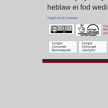
heblaw ei fod wedi
Ynglŷn â Cof y Cwmwd