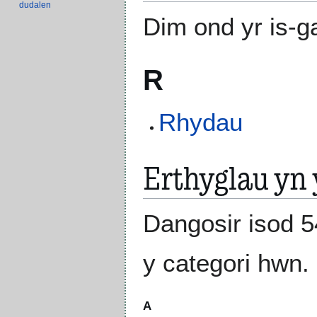
dudalen
Dim ond yr is-ga
R
Rhydau
Erthyglau yn 
Dangosir isod 5
y categori hwn.
A