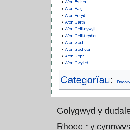
Afon Esther
Afon Faig
Afon Foryd
Afon Garth
Afon Gelli-dywyll
Afon Gelli-ffrydiau
Afon Goch
Afon Gochoer
Afon Gopr
Afon Gwyled
Categorïau
:
Daearyd
Golygwyd y dudale
Rhoddir y cynnwys