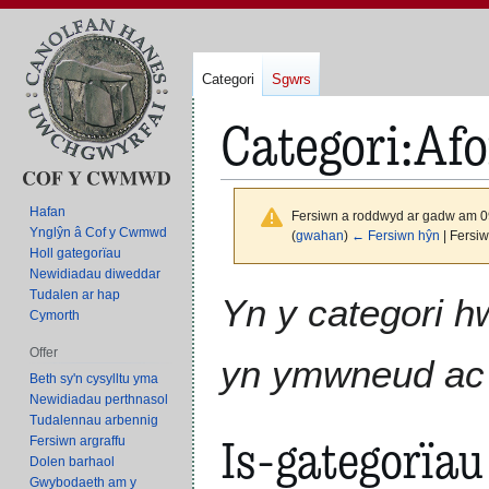
Categori
Sgwrs
Categori
:
Af
Hafan
Fersiwn a roddwyd ar gadw am 0
Ynglŷn â Cof y Cwmwd
(
gwahan
)
← Fersiwn hŷn
| Fersi
Holl gategorïau
Newidiadau diweddar
Neidio
Neidio
Tudalen ar hap
Yn y categori h
Cymorth
i'r
i'r
panel
bar
Offer
yn ymwneud ac 
llywio
chwilio
Beth sy'n cysylltu yma
Newidiadau perthnasol
Tudalennau arbennig
Is-gategorïau
Fersiwn argraffu
Dolen barhaol
Gwybodaeth am y