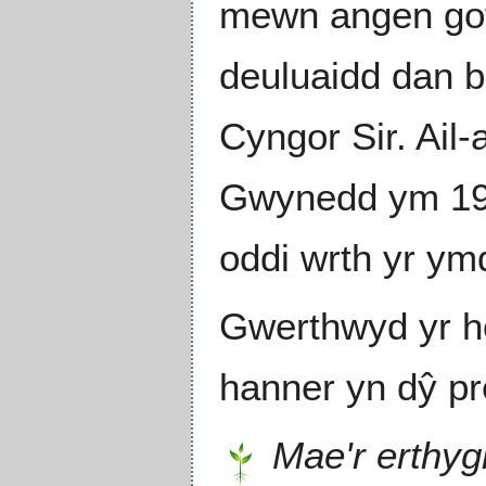
mewn angen gofal
deuluaidd dan b
Cyngor Sir. Ail
Gwynedd ym 1988
oddi wrth yr ym
Gwerthwyd yr ho
hanner yn dŷ pre
Mae'r erthyg