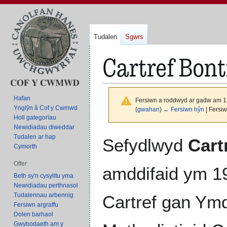
Tudalen
Sgwrs
Cartref Bon
Hafan
Fersiwn a roddwyd ar gadw am 1
Ynglŷn â Cof y Cwmwd
(
gwahan
)
← Fersiwn hŷn
| Fersi
Holl gategorïau
Newidiadau diweddar
Neidio
Neidio
Tudalen ar hap
Sefydlwyd
Cart
Cymorth
i'r
i'r
panel
bar
Offer
amddifaid ym 1
llywio
chwilio
Beth sy'n cysylltu yma
Newidiadau perthnasol
Tudalennau arbennig
Cartref gan Ymd
Fersiwn argraffu
Dolen barhaol
Gwybodaeth am y