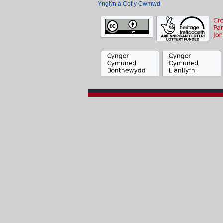
Ynglŷn â Cof y Cwmwd