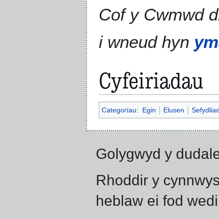
Cof y Cwmwd 
i wneud hyn
ym
Cyfeiriadau
Categorïau
:
Egin
Elusen
Sefydlia
Golygwyd y dudale
Rhoddir y cynnwys
heblaw ei fod wedi