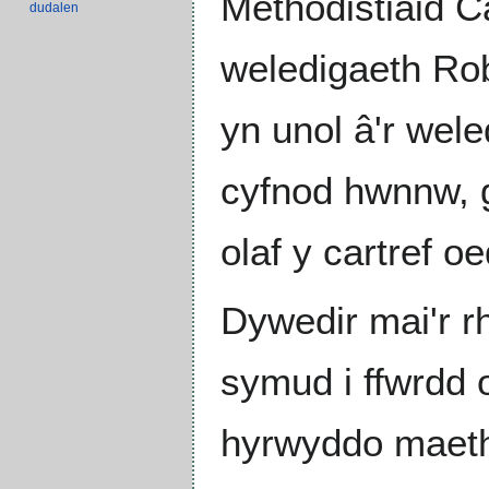
Methodistiaid Ca
dudalen
weledigaeth Rob
yn unol â'r wele
cyfnod hwnnw, 
olaf y cartref o
Dywedir mai'r r
symud i ffwrdd o
hyrwyddo maethu