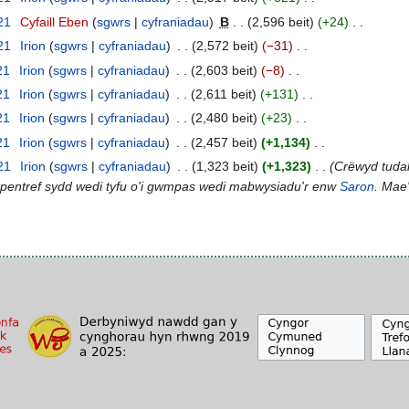
021
Cyfaill Eben
sgwrs
cyfraniadau
B
2,596 beit
+24
021
Irion
sgwrs
cyfraniadau
2,572 beit
−31
21
Irion
sgwrs
cyfraniadau
2,603 beit
−8
21
Irion
sgwrs
cyfraniadau
2,611 beit
+131
21
Irion
sgwrs
cyfraniadau
2,480 beit
+23
21
Irion
sgwrs
cyfraniadau
2,457 beit
+1,134
021
Irion
sgwrs
cyfraniadau
1,323 beit
+1,323
Crëwyd tudal
 pentref sydd wedi tyfu o'i gwmpas wedi mabwysiadu'r enw
Saron
. Mae'