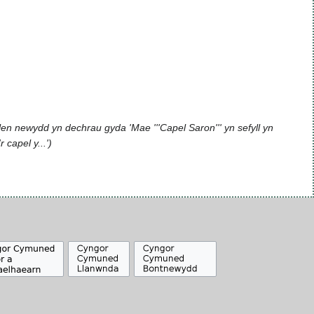
en newydd yn dechrau gyda 'Mae '''Capel Saron''' yn sefyll yn
r capel y...'