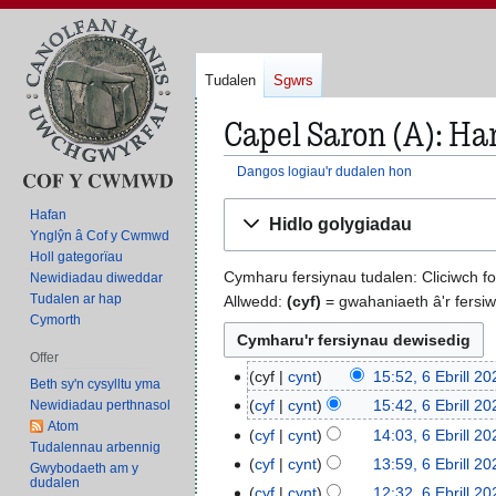
Tudalen
Sgwrs
Capel Saron (A): Ha
Dangos logiau'r dudalen hon
Neidio
Neidio
Hafan
Hidlo golygiadau
i'r
i'r
Ynglŷn â Cof y Cwmwd
panel
bar
Holl gategorïau
Cymharu fersiynau tudalen: Cliciwch f
Newidiadau diweddar
llywio
chwilio
Tudalen ar hap
Allwedd:
(cyf)
= gwahaniaeth â'r fersiw
Cymorth
Offer
cyf
cynt
15:52, 6 Ebrill 2
6
Beth sy'n cysylltu yma
D
E
cyf
cynt
15:42, 6 Ebrill 2
Newidiadau perthnasol
i
Atom
b
D
cyf
cynt
14:03, 6 Ebrill 2
Tudalennau arbennig
m
r
i
D
cyf
cynt
13:59, 6 Ebrill 2
Gwybodaeth am y
c
i
m
i
dudalen
D
cyf
cynt
12:32, 6 Ebrill 2