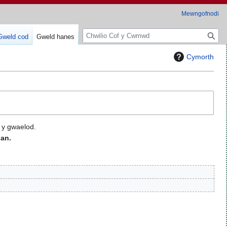
Mewngofnodi
C
Gweld cod
Gweld hanes
h
w
Cymorth
i
l
i
o
 y gwaelod.
an.