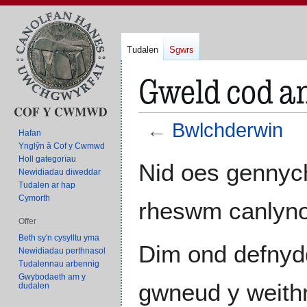
Tudalen
Sgwrs
Gweld cod a
←
Bwlchderwin
Hafan
Ynglŷn â Cof y Cwmwd
Holl gategorïau
Neidio
Neidio
Nid oes gennych
Newidiadau diweddar
i'r
i'r
Tudalen ar hap
panel
bar
Cymorth
rheswm canlyno
llywio
chwilio
Offer
Beth sy'n cysylltu yma
Dim ond defnyd
Newidiadau perthnasol
Tudalennau arbennig
Gwybodaeth am y
gwneud y weith
dudalen