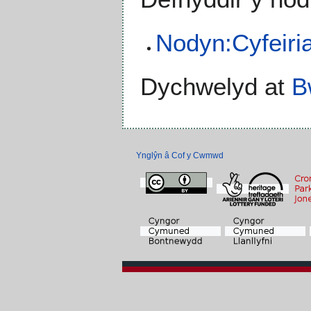
Nodyn:Cyfeiri
Dychwelyd at
B
Ynglŷn â Cof y Cwmwd