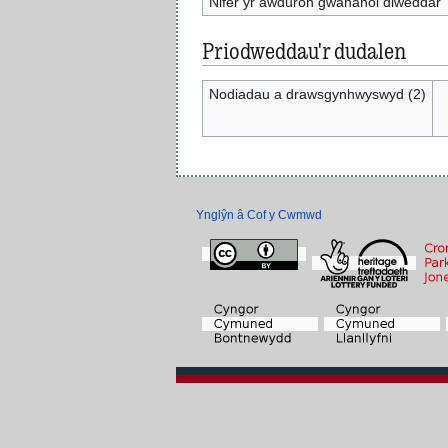
Nifer yr awduron gwahanol diweddar
Priodweddau'r dudalen
Nodiadau a drawsgynhwyswyd (2)
Ynglŷn â Cof y Cwmwd