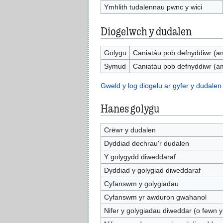
Ymhlith tudalennau pwnc y wici
Diogelwch y dudalen
Golygu
Caniatáu pob defnyddiwr (a
Symud
Caniatáu pob defnyddiwr (a
Gweld y log diogelu ar gyfer y dudalen
Hanes golygu
Crëwr y dudalen
Dyddiad dechrau'r dudalen
Y golygydd diweddaraf
Dyddiad y golygiad diweddaraf
Cyfanswm y golygiadau
Cyfanswm yr awduron gwahanol
Nifer y golygiadau diweddar (o fewn y