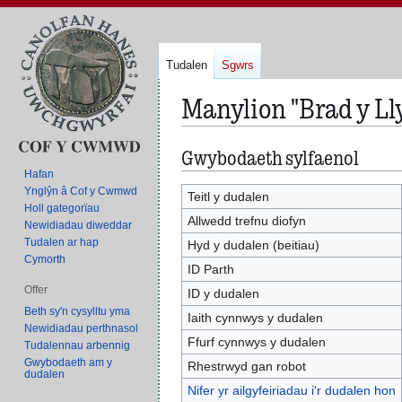
Tudalen
Sgwrs
Manylion "Brad y Ll
Gwybodaeth sylfaenol
Neidio
Neidio
i'r
i'r
Hafan
Ynglŷn â Cof y Cwmwd
panel
bar
Teitl y dudalen
Holl gategorïau
llywio
chwilio
Allwedd trefnu diofyn
Newidiadau diweddar
Tudalen ar hap
Hyd y dudalen (beitiau)
Cymorth
ID Parth
Offer
ID y dudalen
Beth sy'n cysylltu yma
Iaith cynnwys y dudalen
Newidiadau perthnasol
Ffurf cynnwys y dudalen
Tudalennau arbennig
Gwybodaeth am y
Rhestrwyd gan robot
dudalen
Nifer yr ailgyfeiriadau i'r dudalen hon