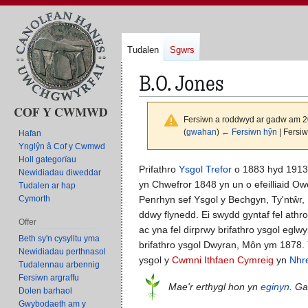
Tudalen
Sgwrs
B.O. Jones
Fersiwn a roddwyd ar gadw am 2
(
gwahan
)
← Fersiwn hŷn
| Fersi
Hafan
Ynglŷn â Cof y Cwmwd
Holl gategorïau
Neidio
Neidio
Prifathro
Ysgol Trefor
o 1883 hyd 191
Newidiadau diweddar
i'r
i'r
yn Chwefror 1848 yn un o efeilliaid Ow
Tudalen ar hap
panel
bar
Penrhyn sef Ysgol y Bechgyn, Ty'ntŵr,
Cymorth
llywio
chwilio
ddwy flynedd. Ei swydd gyntaf fel athr
Offer
ac yna fel dirprwy brifathro ysgol egl
Beth sy'n cysylltu yma
brifathro ysgol Dwyran, Môn ym 1878. 
Newidiadau perthnasol
ysgol y
Cwmni Ithfaen Cymreig
yn
Nhre
Tudalennau arbennig
Fersiwn argraffu
Mae'r erthygl hon yn
eginyn
. G
Dolen barhaol
Gwybodaeth am y