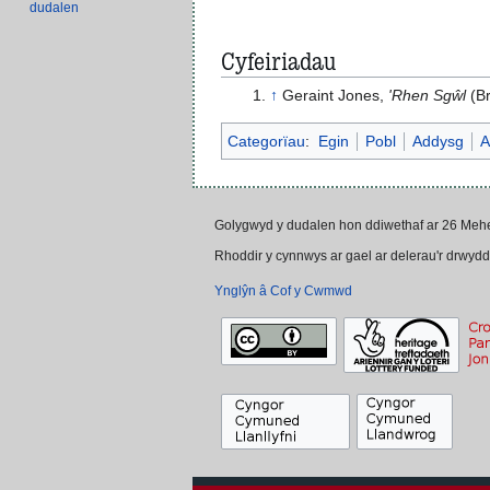
dudalen
Cyfeiriadau
↑
Geraint Jones,
'Rhen Sgŵl
(Br
Categorïau
:
Egin
Pobl
Addysg
A
Golygwyd y dudalen hon ddiwethaf ar 26 Mehe
Rhoddir y cynnwys ar gael ar delerau'r drwyd
Ynglŷn â Cof y Cwmwd