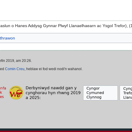
aslun o Hanes Addysg Gynnar Plwyf Llanaelhaearn ac Ysgol Trefor), (
thrawon
fin 2019, am 20:26.
ded
Comin Creu
, heblaw ei fod wedi nodi'n wahanol.