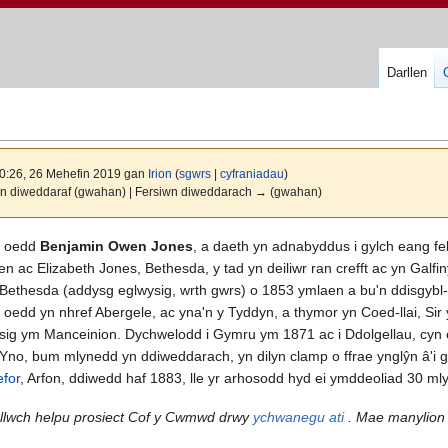
Darllen
0:26, 26 Mehefin 2019 gan
Irion
(
sgwrs
|
cyfraniadau
)
wn diweddaraf (gwahan) | Fersiwn diweddarach → (gwahan)
3 oedd
Benjamin Owen Jones
, a daeth yn adnabyddus i gylch eang fel
en ac Elizabeth Jones, Bethesda, y tad yn deiliwr ran crefft ac yn Gal
 Bethesda (addysg eglwysig, wrth gwrs) o 1853 ymlaen a bu'n ddisgyb
o oedd yn nhref Abergele, ac yna'n y Tyddyn, a thymor yn Coed-llai, S
wysig ym Manceinion. Dychwelodd i Gymru ym 1871 ac i Ddolgellau, cyn c
Yno, bum mlynedd yn ddiweddarach, yn dilyn clamp o ffrae ynglŷn â'i g
for
, Arfon, ddiwedd haf 1883, lle yr arhosodd hyd ei ymddeoliad 30 m
allwch helpu prosiect Cof y Cwmwd drwy
ychwanegu ati
. Mae manylion