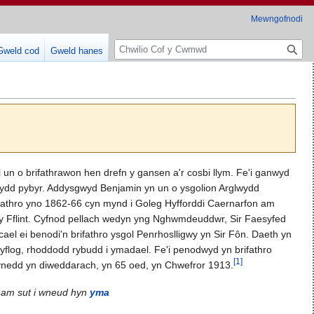
Mewngofnodi
C
Gweld cod
Gweld hanes
h
w
i
l
i
o
 un o brifathrawon hen drefn y gansen a'r cosbi llym. Fe'i ganwyd
finydd pybyr. Addysgwyd Benjamin yn un o ysgolion Arglwydd
l-athro yno 1862-66 cyn mynd i Goleg Hyfforddi Caernarfon am
ir y Fflint. Cyfnod pellach wedyn yng Nghwmdeuddwr, Sir Faesyfed
ael ei benodi'n brifathro ysgol Penrhoslligwy yn Sir Fôn. Daeth yn
yflog, rhoddodd rybudd i ymadael. Fe'i penodwyd yn brifathro
[
1
]
lynedd yn diweddarach, yn 65 oed, yn Chwefror 1913.
 am sut i wneud hyn
yma