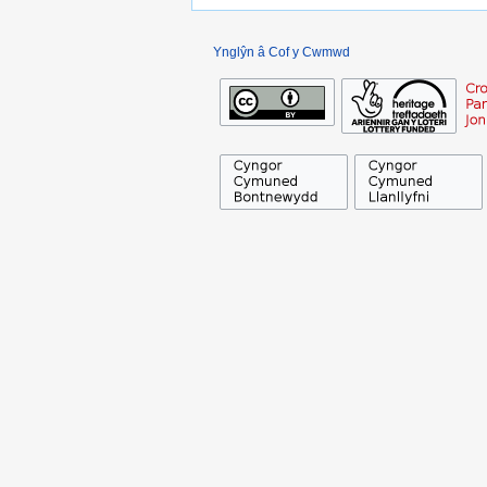
Ynglŷn â Cof y Cwmwd