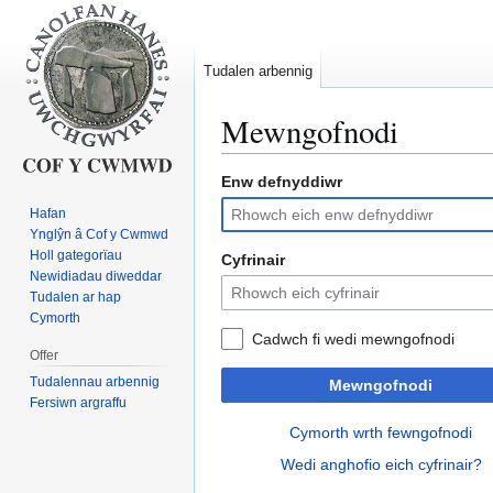
Tudalen arbennig
Mewngofnodi
Enw defnyddiwr
Neidio
Neidio
i'r
i'r
Hafan
panel
bar
Ynglŷn â Cof y Cwmwd
llywio
chwilio
Holl gategorïau
Cyfrinair
Newidiadau diweddar
Tudalen ar hap
Cymorth
Cadwch fi wedi mewngofnodi
Offer
Tudalennau arbennig
Mewngofnodi
Fersiwn argraffu
Cymorth wrth fewngofnodi
Wedi anghofio eich cyfrinair?