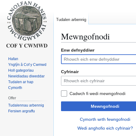
Tudalen arbennig
Mewngofnodi
Enw defnyddiwr
Neidio
Neidio
i'r
i'r
Hafan
panel
bar
Ynglŷn â Cof y Cwmwd
llywio
chwilio
Holl gategorïau
Cyfrinair
Newidiadau diweddar
Tudalen ar hap
Cymorth
Cadwch fi wedi mewngofnodi
Offer
Tudalennau arbennig
Mewngofnodi
Fersiwn argraffu
Cymorth wrth fewngofnodi
Wedi anghofio eich cyfrinair?