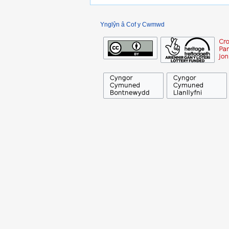
Ynglŷn â Cof y Cwmwd