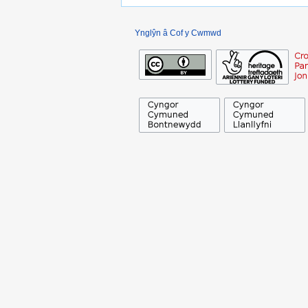
Ynglŷn â Cof y Cwmwd