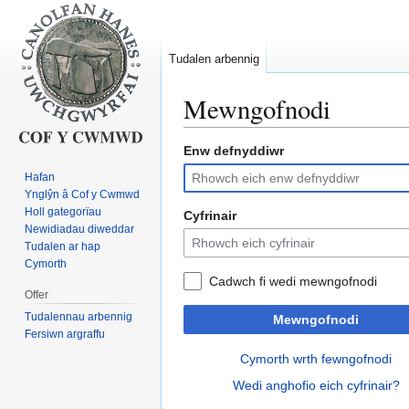
Tudalen arbennig
Mewngofnodi
Enw defnyddiwr
Neidio
Neidio
i'r
i'r
Hafan
panel
bar
Ynglŷn â Cof y Cwmwd
llywio
chwilio
Holl gategorïau
Cyfrinair
Newidiadau diweddar
Tudalen ar hap
Cymorth
Cadwch fi wedi mewngofnodi
Offer
Tudalennau arbennig
Mewngofnodi
Fersiwn argraffu
Cymorth wrth fewngofnodi
Wedi anghofio eich cyfrinair?